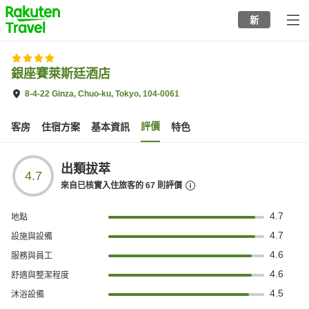
to
新
top
page
銀座賽萊斯廷酒店
8-4-22 Ginza, Chuo-ku, Tokyo, 104-0061
評價
客房
住宿方案
基本資訊
特色
出類拔萃
4.7
來自已核實入住旅客的
67
則評價
4.7
地點
4.7
設施與設備
4.6
服務與員工
4.6
舒適與整潔程度
4.5
沐浴設備