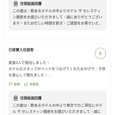
住宿設施回覆
この度は、数あるホテルの中よりホテル ザ セレスティ
ン銀座をお選びいただきまして、誠にありがとうござい
ます。またお忙しい時間を割き、ご感想をお寄せいただ
き重ねて御礼申し上げます。
朝食とホテルの立地についてお褒めの言葉を頂戴するこ
とができ、大変光栄でございます。都内に数店舗ある
Casitaの中で和定食を提供しておりますのは、Ginza
已核實入住旅客
5
Casitaのみであり私ども自慢のレストランでございま
す。
家族3人で宿泊しました。
しかしながら洗面ルームに関しましてご期待に沿うこと
ホテルのスタッフがベッドをつなげてくれたおかげで、子供
ができず、ご不便をおかけしてしまい、大変申し訳ござ
も安心して眠れました。
いません。すぐの改善をお約束することが出来ず大変心
お風呂やトイレも清潔で、とても快適でした。
苦しく存じますが、お寄せいただいたお言葉を真摯に受
檢舉
有幫助
さらに、東京観光には絶好の立地です。ホテルの周辺には観
け止め、今できることを丁寧に取り組んで参ります。こ
光スポットが多く、移動も便利でした。家族みんなで楽しい
の度は、貴重なお声をお聞かせいただきまして、ありが
住宿設施回覆
時間を過ごせました。
とうございました。
この度は、数あるホテルの中より東京でのご滞在にホテ
また東京に来る際には、ぜひ再び利用したいと思います。
今後もお客様おひとりおひとりに寄り添い、「第二の我
ル ザ セレスティン銀座をお選びいただきまして、誠に