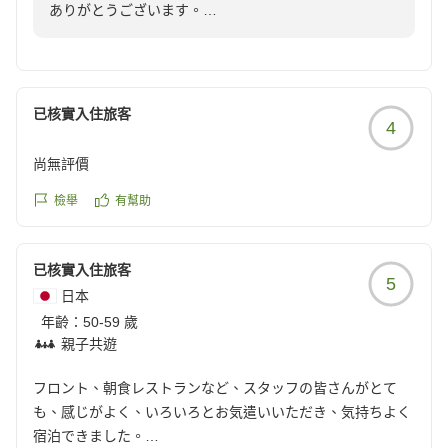
が家」のようにおくつろぎいただけるホテルとなれます
ありがとうございます。
よう、精進して参ります。次回のお帰りをスタッフ一同
また、お忙しい時間を割き、ご丁寧なご感想をお寄せい
心よりお待ち申し上げております。宿泊支配人
ただき重ねて御礼申しあげます。
お部屋の清掃につきまして、頂戴したお褒めのお言葉は
担当部門へ共有し、今後も皆さまに安心・安全・快適な
已核實入住旅客
4
ご滞在をご提供できるよう努めてまいります。
また、当ホテルは最寄りの新橋駅より徒歩5分圏内にあ
尚無評價
り、有楽町エリアや日比谷エリアも徒歩圏内でございま
すため、お食事やお買い物等にも便利な場所にございま
檢舉
有幫助
す。
今回の滞在で楽しいお時間をお過ごしいただけたとのお
已核實入住旅客
言葉を拝見し大変嬉しく存じます。
5
日本
これからも皆様に快適にお過ごしいただけるホテルを目
年齡：
指し、サービスクオリティの向上に努めてまいります。
50-59 歲
親子共遊
再びホテル ザ セレスティン銀座にお迎えできます日を
スタッフ一同心よりお待ち申しあげております。
フロント、朝食レストランなど、スタッフの皆さんがとて
も、感じがよく、いろいろとお気遣いいただき、気持ちよく
宿泊できました。