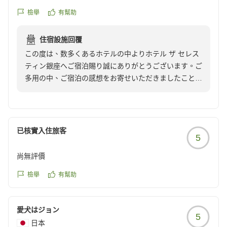
檢舉
有幫助
住宿設施回覆
この度は、数多くあるホテルの中よりホテル ザ セレス
ティン銀座へご宿泊賜り誠にありがとうございます。ご
多用の中、ご宿泊の感想をお寄せいただきましたこと重
ねて御礼申しあげます。
今後とも皆さまに『第二の我が家』として快適にお過ご
しいただけるよう、サービスレベルの向上に努めてまい
ります。次回のお帰りをスタッフ一同、心よりお待ち申
已核實入住旅客
5
しあげております。
宿泊支配人
尚無評價
檢舉
有幫助
愛犬はジョン
5
日本