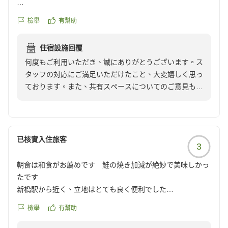
オール満点ない理由は
檢舉
有幫助
共有スペースの狭さです。
仕事したり、お茶が飲めたりするスペースは、他のホテルも
住宿設施回覆
力を入れている点なので、限られたスペースではありますが
何度もご利用いただき、誠にありがとうございます。ス
ご検討頂きたいです。
タッフの対応にご満足いただけたこと、大変嬉しく思っ
次回も必ず利用しますけど！
ております。また、共有スペースについてのご意見も感
謝申し上げます。お客様のご期待に添えるよう、今後の
改善に努めてまいります。次回のご利用を心よりお待ち
しております。
已核實入住旅客
3
ホテル ザ セレスティン 銀座
宿泊支配人
朝食は和食がお薦めです 鮭の焼き加減が絶妙で美味しかっ
たです
新橋駅から近く、立地はとても良く便利でした
洗い場付きのお風呂は良かったのですが、洗面台が1つで、
檢舉
有幫助
化粧品等を置くスペースが狭く使いにくかったです