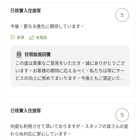
申し上げております。
已核實入住旅客
5
ホテル ザ・セレスティン銀座
宿泊支配人
今後、更なる進化に期待しています。
檢舉
有幫助
住宿設施回覆
この度は貴重なご意見をいただき、誠にありがとうござ
います。お客様の期待に応えるべく、私たちは常にサー
ビスの向上に努めてまいります。今後ともご満足いただ
けるよう、精一杯努力してまいりますので、どうぞよろ
しくお願い申し上げます。
已核實入住旅客
5
ホテル ザ・セレスティン 銀座
宿泊支配人
何度も利用させて頂いておりますが、スタッフの皆さんの変
わらぬ対応に安心しています。