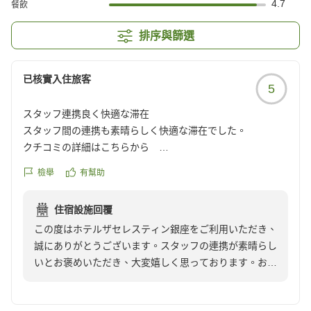
4.7
餐飲
排序與篩選
已核實入住旅客
5
スタッフ連携良く快適な滞在
スタッフ間の連携も素晴らしく快適な滞在でした。
クチコミの詳細はこちらから
https://review.travel.rakuten.co.jp/hotel/voice/160990?
檢舉
有幫助
reviewId=33123477689073
住宿設施回覆
この度はホテルザセレスティン銀座をご利用いただき、
誠にありがとうございます。スタッフの連携が素晴らし
いとお褒めいただき、大変嬉しく思っております。お客
様に快適にお過ごしいただけるよう、今後とも精進して
まいります。またのご利用をスタッフ一同心よりお待ち