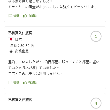
なる点も無く過ごせました。
ドライヤーの風量がホテルにしては強くてビックリしまし
た。乾くのが早かったです。
檢舉
有幫助
立地上、すぐ近くに高速（？）があり夜中のエンジン音が気
になりましたが、耳栓で回避。
総合的には寝るだけなので全然問題はありませんでした。
已核實入住旅客
1
日本
年齡：
30-39 歲
商務出差
連泊していましたが、2泊目部屋に帰ってくると部屋に置い
ていたメガネが壊れていました。
二度とこのホテルは利用しません。
檢舉
有幫助
已核實入住旅客
4