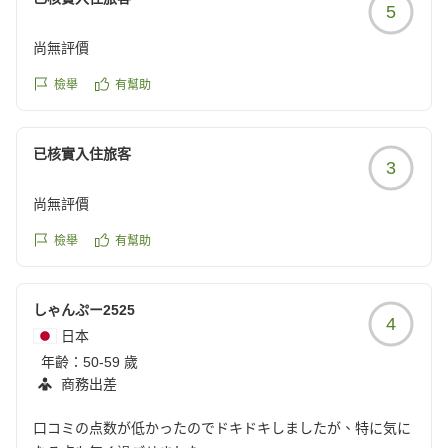
5
尚無評價
檢舉
有幫助
已核實入住旅客
3
尚無評價
檢舉
有幫助
しゃんぷー2525
4
日本
年齡：
50-59 歲
商務出差
口コミの点数が低かったのでドキドキしましたが、特に気に