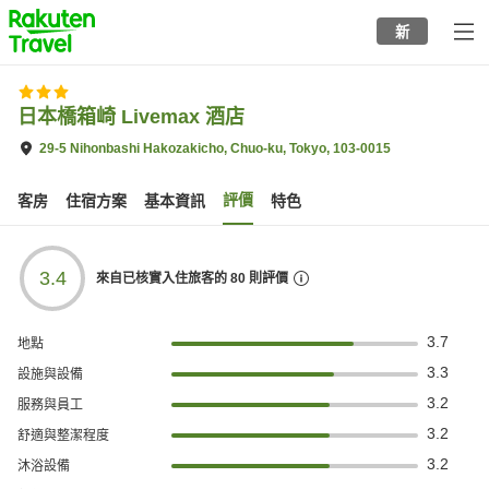
to
新
top
page
日本橋箱崎 Livemax 酒店
29-5 Nihonbashi Hakozakicho, Chuo-ku, Tokyo, 103-0015
評價
客房
住宿方案
基本資訊
特色
3.4
來自已核實入住旅客的
80
則評價
3.7
地點
3.3
設施與設備
3.2
服務與員工
3.2
舒適與整潔程度
3.2
沐浴設備