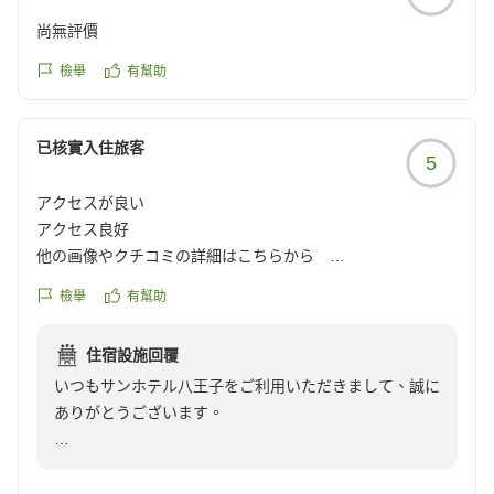
尚無評價
檢舉
有幫助
已核實入住旅客
5
アクセスが良い
アクセス良好
他の画像やクチコミの詳細はこちらから
https://review.travel.rakuten.co.jp/hotel/voice/15937?
檢舉
有幫助
reviewId=33123478449949
住宿設施回覆
いつもサンホテル八王子をご利用いただきまして、誠に
ありがとうございます。
アクセスの良さは当ホテルのセールスポイントの一つで
あります。