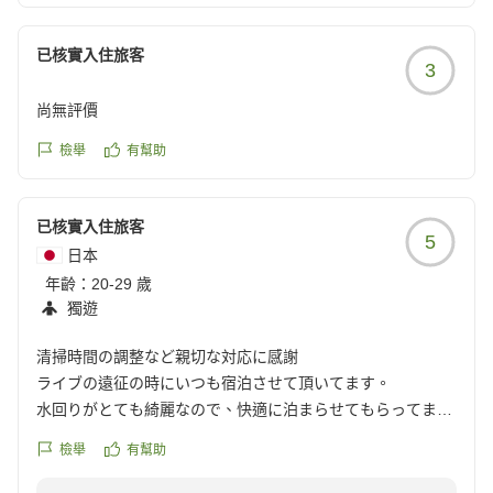
はスーパーやコンビニも点在していて長期滞在にもオス
サンホテル八王子 フロント福田
スメです。
已核實入住旅客
3
お部屋につきましては、コンパクトながらも快適にお過
尚無評價
ごしいただけたとのこと、安心いたしました。
チェックアウト時間につきましては、現在10:00とさせ
檢舉
有幫助
ていただいております。貴重なご意見をいただきありが
とうございます。今後の運営の参考にさせていただきま
已核實入住旅客
す。
5
日本
年齡：
また八王子へお越しの際は、ぜひ当ホテルをご利用くだ
20-29 歲
獨遊
さい。
お客様のまたのお越しを心よりお待ちしております。
清掃時間の調整など親切な対応に感謝
ライブの遠征の時にいつも宿泊させて頂いてます。
サンホテル八王子 フロント福田
水回りがとても綺麗なので、快適に泊まらせてもらってま
す。
檢舉
有幫助
また、朝ホテルを出発したら、お昼過ぎや夕方に一度戻させ
て頂き少し休んでから、また出発する事もあるのですが...