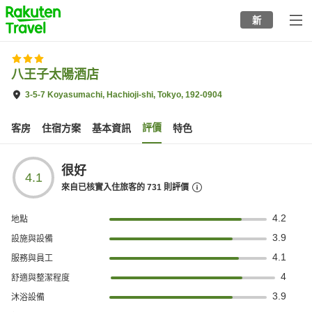
to
新
top
page
八王子太陽酒店
3-5-7 Koyasumachi, Hachioji-shi, Tokyo, 192-0904
評價
客房
住宿方案
基本資訊
特色
很好
4.1
來自已核實入住旅客的
731
則評價
4.2
地點
3.9
設施與設備
4.1
服務與員工
4
舒適與整潔程度
3.9
沐浴設備