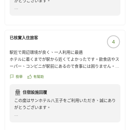
がとうございます。
ビジネスで宿泊していたのでマイナスポイントです
クチコミの詳細はこちらから
数あるホテルの中から当ホテルをお選びいただき、ま
https://review.travel.rakuten.co.jp/hotel/voice/15937?
た、接客や水回りのリニューアルについてお褒めの言葉
reviewId=33123478414569
をいただき大変嬉しく存じます。
已核實入住旅客
4
一方で、WiFiの接続状況に関しましてはご不便をおかけ
し、誠に申し訳ございませんでした。ビジネスでのご利
駅近で周辺環境が良く、一人利用に最適
用とのこと、大切な作業の妨げとなってしまいましたこ
ホテルに着くまでが駅から近くてよかったです。飲食店やス
と深くお詫び申し上げます。
ーパー、コンビニが駅前にあるので食事には困りません。部
今回いただいたご指摘は、今後の設備改善の重要な課題
屋も狭いですが1人で泊まるにはじゅうぶんでした。チェッ
として真摯に受け止め、快適な通信環境の整備に向けた
檢舉
有幫助
クアウトが10時でちょっと早めに感じましたが次の日も予定
今後の参考にさせていただきます。
があって忙しい人には特に問題ないと思います。
住宿設施回覆
クチコミの詳細はこちらから
また八王子にお越しの際は、ぜひ当ホテルをご利用いた
この度はサンホテル八王子をご利用いただき、誠にあり
https://review.travel.rakuten.co.jp/hotel/voice/15937?
だけますと幸いです。
がとうございます。
reviewId=33123478403277
お客様のまたのご来館を従業員一同お待ち申し上げま
当ホテルはＪＲ八王子駅より徒歩5分、京王八王子駅よ
す。
り徒歩10分程度となっており、当館のある南口周辺に