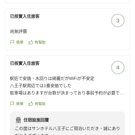
ビジネスやレジャーなどニーズに応じてご利用いただけ
れば幸いでございます。
已核實入住旅客
3
今後とも何卒よろしくお願い申し上げます。
ご投稿いただきまして、誠にありがとうございました。
尚無評價
サンホテル八王子
檢舉
有幫助
フロント 中邑
已核實入住旅客
4
駅近で安価、水回りは綺麗だがWiFiが不安定
八王子駅周辺では1番安価でした
駐車場はありますが台数が決まっており事前予約が必要です
接客は良く気持ちいいです
檢舉
有幫助
ホテル自体は古いですが水回りはリニューアルされ綺麗で良
かったです
住宿設施回覆
一方でWiFiが弱く接続が切れるのが頻繁にありました
この度はサンホテル八王子にご宿泊いただき、誠にあり
特に最上階の8階だったからかもしれません