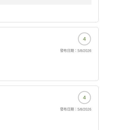
で、正面入口の階段につきまして、ご不便をお
い際には、ご負担をおかけしてしまうことと存
4
口をご用意しております。ご到着の際にフロン
發布日期：
5/8/2026
ご案内いたしますので、お荷物が多い場合や階
申し付けください。
お客様へのご案内方法を見直す参考とさせてい
けるホテルを目指して努めてまいりますので、
ませ。スタッフ一同、心よりお待ちしておりま
4
發布日期：
5/8/2026