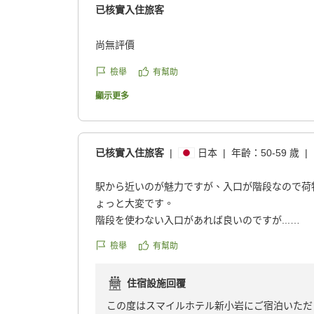
已核實入住旅客
尚無評價
檢舉
有幫助
顯示更多
已核實入住旅客
|
日本
|
年齡：
50-59 歲
|
駅から近いのが魅力ですが、入口が階段なので荷
ょっと大変です。
階段を使わない入口があれば良いのですが...
クチコミの詳細はこちらから
檢舉
有幫助
https://review.travel.rakuten.co.jp/hotel/voice/18
reviewId=33123478458433
住宿設施回覆
この度はスマイルホテル新小岩にご宿泊いただ