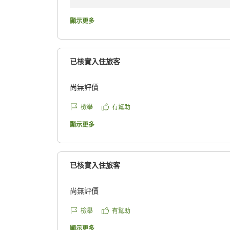
りがとうございます。
顯示更多
駅から近い立地を便利に感じていただけた一方
かけし申し訳ございませんでした。お荷物が多
じます。
已核實入住旅客
当館の裏口にはスロープをご利用いただける入
尚無評價
トまでお声がけいただけましたら、スタッフが
段の利用が難しい場合には、どうぞお気軽にお
檢舉
有幫助
顯示更多
今回いただいたご意見は、今後ご利用いただく
ただきます。より安心して快適にご利用いただ
また機会がございましたらぜひお越しください
已核實入住旅客
す。
スマイルホテル新小岩
尚無評價
檢舉
有幫助
顯示更多