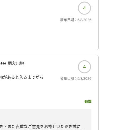
4
發布日期：
6/8/2026
朋友出遊
4
物があると入るまでがち
發布日期：
5/8/2026
翻譯
938?
き、また貴重なご意見をお寄せいただき誠にあ