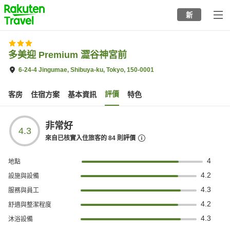
to
新
top
page
多美迎 Premium 澀谷神宮前
6-24-4 Jingumae, Shibuya-ku, Tokyo, 150-0001
評價
客房
住宿方案
基本資訊
特色
非常好
4.3
來自已核實入住旅客的
84
則評價
4
地點
4.2
設施與設備
4.3
服務與員工
4.2
舒適與整潔程度
4.3
沐浴設備