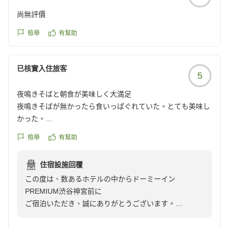
尚無評價
檢舉
有幫助
已核實入住旅客
5
夜鳴きそばと朝食が美味しく大満足
夜鳴きそばが無かったら食いっぱぐれていた。とても美味し
かった。
ご飯は基本的に朝も美味しくて大満足。
檢舉
有幫助
ここはオススメしたい。
クチコミの詳細はこちらから
住宿設施回覆
https://review.travel.rakuten.co.jp/hotel/voice/136846?
この度は、数あるホテルの中からドーミーイン
reviewId=33123478402233
PREMIUM渋谷神宮前に
ご宿泊いただき、誠にありがとうございます。
また、お忙しい中お時間を割いてご感想をお寄せいただ
き、