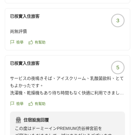
重ねて深く御礼申し上げます。
已核實入住旅客
3
名物の「夜鳴きそば」がお役に立てたとのこと、
大変嬉しく拝読いたしました。
尚無評價
ご夕食を召し上がるお時間がなかった際にも、
あっさりとした醤油ラーメンでホッと一息ついていただ
檢舉
有幫助
けたのであれば
私どもも幸いでございます。
已核實入住旅客
5
また、朝食につきましても「大満足」とのお言葉を頂戴
サービスの夜鳴きそば、アイスクリーム、乳酸菌飲料、とて
し、
もよかったです。
レストランスタッフにとっても何よりの励みとなりま
洗濯機、乾燥機もあり待ち時間もなく快適に利用できまし
す。
た。また利用させて頂きたいです。
当館の朝食では、じっくり煮込んだ特製「ビーフシチュ
檢舉
有幫助
クチコミの詳細はこちらから
ー」をはじめ、
https://review.travel.rakuten.co.jp/hotel/voice/136846?
オリジナルのメニューを豊富にご用意しておりますの
住宿設施回覆
reviewId=33123478326538
で、
この度はドーミーインPREMIUM渋谷神宮前を
次回ご宿泊の際にもぜひお腹いっぱいお召し上がりくだ