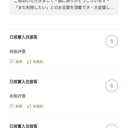
ご宿泊いただきまして、誠にありがとうございます。
さいませ。
「また利用したい」とのお言葉を頂戴でき、大変嬉しく
思います。
お客様からの「オススメしたい」という大変温かいお言
葉に恥じぬよう、
当ホテルでは、2F大浴場内に男女別で3台ずつ洗濯機・
これからもスタッフ一同、サービス向上に努めてまいり
乾燥機をご利用していただけます。
ます。
已核實入住旅客
5
客室テレビのホテルインフォメーションを確認していた
またお目にかかれます日を、心よりお待ち申し上げてお
だければ、ランドリーの使用状況を確認できますので次
ります。
尚無評價
回ご利用時はぜひご活用くださいませ。
檢舉
有幫助
ドーミーインPREMIUM渋谷神宮前
お忙しい中、ご投稿いただきありがとうございました。
フロント 田川
またお客様にお会いできる日をスタッフ一同心よりお待
已核實入住旅客
ちしております。
5
尚無評價
ドーミーインPREMIUM渋谷神宮前
フロント 榎本
檢舉
有幫助
已核實入住旅客