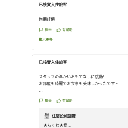
已核實入住旅客
食事も毎回素晴らしく、全て美味しいのですが今
蠣でした。
尚無評價
濃厚な海のミルクに酔いしれ美味しいお酒を堪能
檢舉
有幫助
次回も年末かお正月に宿泊出来ればと思っていま
顯示更多
それまで仕事を頑張ります。
他の画像やクチコミの詳細はこちらから
https://review.travel.rakuten.co.jp/hotel/voice/39
已核實入住旅客
reviewId=33123478561449
スタッフの温かいおもてなしに感動!
お部屋も綺麗でお食事も美味しかったです。
何より、中居さんから女将さん、従業員の方みん
檢舉
有幫助
素敵なおもてなしをしてもらいました。
機会があればまたぜひ泊まりたいな、と思いまし
住宿設施回覆
クチコミの詳細はこちらから
https://review.travel.rakuten.co.jp/hotel/voice/39
★ちくわ★様