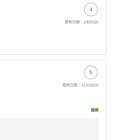
回の最大のヒットは岩牡
4
させて頂きました。
發布日期：
1/8/2026
す。
383?
5
發布日期：
31/7/2026
なが明るく丁寧でとても
翻譯
た。
383?