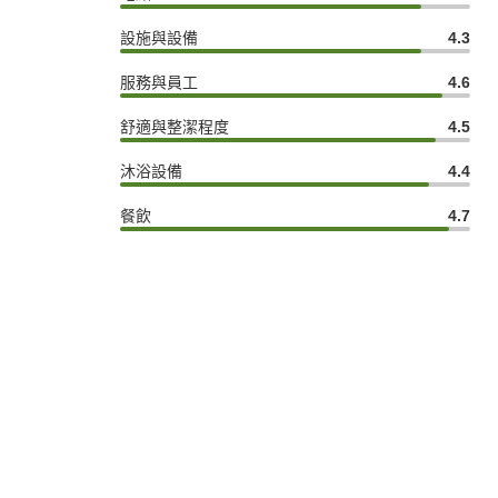
設施與設備
4.3
服務與員工
4.6
舒適與整潔程度
4.5
沐浴設備
4.4
餐飲
4.7