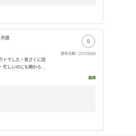
選びいただき誠にありがとうございます。心温
を申し上げます。お部屋やお食事をお気に召し
た。女将さんをはじめスタッフ一同のおもてな
なりました。今後もお客様に心地よくお過ごし
子共遊
5
。「またぜひ泊まりたい」とのお言葉を胸に、
次回もお会いできますことを、スタッフ一同心
發布日期：
27/7/2026
がとうございました。
クトでした。気さくに話
、忙しいのにも関わらず
を過ごせました。
翻譯
エビのきゅうり巻きも最
383?
利用いただき誠にありがとうございます。ま
ッフ一同大変嬉しく拝読いたしました。スタッ
しいひとときをお過ごしいただけたことが何よ
しても、岩牡蠣や白海老など、富山ならではの