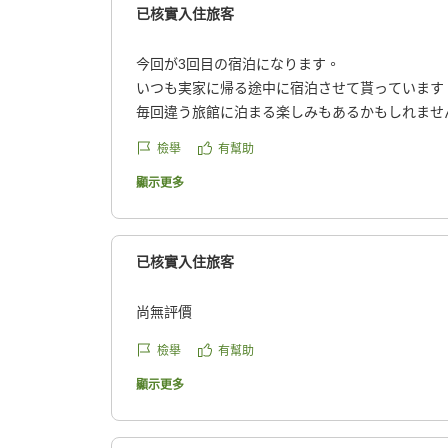
已核實入住旅客
今回が3回目の宿泊になります。
いつも実家に帰る途中に宿泊させて貰っています
毎回違う旅館に泊まる楽しみもあるかもしれませ
になってしまった我々夫婦にとって最高の楽しみ
檢舉
有幫助
通り過ぎることはできません。
顯示更多
女将さんをはじめとしたスタッフの皆さん、お部
て気に入ってます。
今回も露天風呂付きのお部屋に泊まり、2人とも
已核實入住旅客
しました。
日頃の疲れが吹き飛ぶようです。
尚無評價
また、旅館施設とお部屋に生花生けてあり、とて
檢舉
有幫助
私達のお部屋に生けて頂いた生花は、夏の暑い日
顯示更多
うに、白い花を基調としながらもオレンジ色の綺
れたのかなと素人ながらにおもてなしの心を感じ