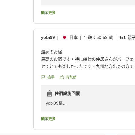
reviewId=33123478277758
このたびは数ある旅館さんがある中で当館をお
顯示更多
まるお言葉の数々をお寄せいただき感謝と御礼
ていただけたこと、大変嬉しく拝読いたしまし
しに温かいお言葉をいただき、何よりの励みに
yobi99
|
日本
|
年齡：
50-59 歲
|
親
いただけるようおもてなしに精進して参ります
これからもよりご満足いただける宿を目指し、
最高のお宿
よりお待ち申し上げます。このたびは誠にあり
最高のお宿です。特に給仕の仲居さんがパーフェ
せてとても楽しかったです。九州地方出身の方で
私たちの話を大盛り上げで、とっても楽しい時間
檢舉
有幫助
料理も大きな大きな岩カキを堪能しましたし、白
高に甘くて美味しかったです。
住宿設施回覆
ぜひ、また利用したい宿です。
クチコミの詳細はこちらから
yobi99様
https://review.travel.rakuten.co.jp/hotel/voice/39
このたびは数ある旅館さんがある中で当館をご
reviewId=33123478213245
た、「最高のお宿」とのお言葉を頂戴し、スタ
顯示更多
フへの温かいお言葉に感謝の思いとともに、楽
りの励みとなりました。また、お料理につきま