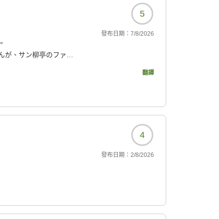
5
發布日期：
7/8/2026
。
んが、サン柳亭のファン
なのでここを宿泊せずに
翻譯
屋、食事、おもてなし全
5回ずつ温泉に浸かり堪能
4
發布日期：
2/8/2026
も綺麗で華やかです。
に爽やかな気分になるよ
麗な花をアレンジしてく
ました。