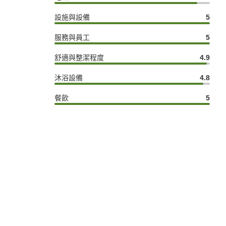
設施與設備
5
服務與員工
5
舒適與整潔程度
4.9
沐浴設備
4.8
餐飲
5