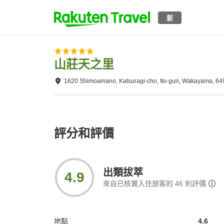
新
山莊天之里
1620 Shimoamano, Katsuragi-cho, Ito-gun, Wakayama, 64
評分和評價
出類拔萃
4.9
來自已核實入住旅客的
46
則評價
地點
4.6