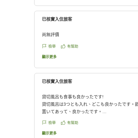
過ごすのにぴったり。
ホテルとしての設備・清潔さ・サービスは
已核實入住旅客
何も言う事なく
スタッフの方々も皆さん親切で
尚無評價
何度も訪れたくなる
沼な場所だなぁと思いながら滞在(笑)
檢舉
有幫助
顯示更多
楽しみにしていた
お料理・アルコールも
全てがパーフェクト
已核實入住旅客
苦手食材が多くご迷惑をお掛けしましたが
ご配慮下さり感謝です!
貸切風呂も食事も良かったです!
貸切風呂は3つとも入れ、どこも良かったです。
距離的と現実的問題有り
置いてあって、良かったです。
なかなか気軽に伺う事は
食事もとても美味しかったです。ありがとうござ
難しいですが、
檢舉
有幫助
クチコミの詳細はこちらから
https://review.travel.rakuten.co.jp/hotel/voice/14
顯示更多
また日頃の頑張りのご褒美に