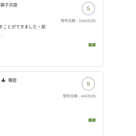
親子共遊
5
發布日期：
15/4/2026
すことができました。部
ットで確認でき、空いてい
翻譯
、他人に気兼ねすること
3つとも入りました。
変良かったです。食事中
、気持ちよく食事を楽し
獨遊
5
く頂きました。
せんでした。大満足で
發布日期：
4/4/2026
6125?
翻譯