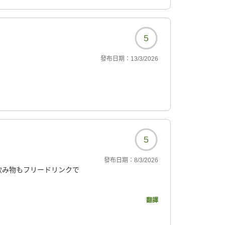
5
發布日期：
13/3/2026
5
發布日期：
8/3/2026
飲み物もフリードリンクで
いました。
翻譯
6125?