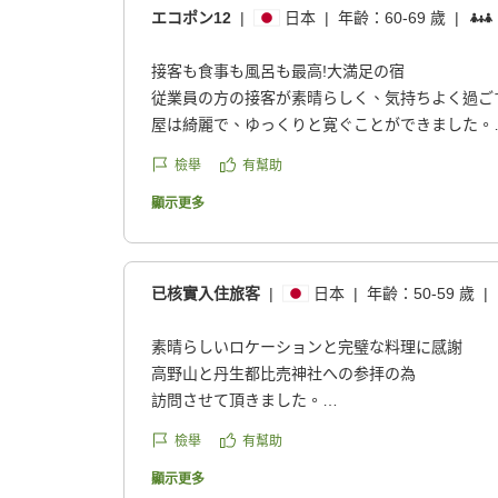
エコポン12
|
日本
|
年齡：
60-69 歲
|
接客も食事も風呂も最高!大満足の宿
従業員の方の接客が素晴らしく、気持ちよく過ご
屋は綺麗で、ゆっくりと寛ぐことができました。
風呂は3つとも貸し切りで、状況は部屋のタブレ
檢舉
有幫助
る所がすぐに分かりました。貸し切り風呂なので
なく落ち着いて入浴することができました。私は
顯示更多
夕食は創作和フレンチでしたが、見た目も味も大
のスタッフの態度も良好で、シェフの挨拶もあり
むことができました。
已核實入住旅客
|
日本
|
年齡：
50-59 歲
|
朝食はあえて和食にしたのですが、これも美味し
高野山の近くにこんな素敵な宿があるとは思いま
素晴らしいロケーションと完璧な料理に感謝
す。
高野山と丹生都比売神社への参拝の為
クチコミの詳細はこちらから
訪問させて頂きました。
https://review.travel.rakuten.co.jp/hotel/voice/14
檢舉
有幫助
reviewId=33123477390102
少し桜は早かったですが、
素晴らしいロケーションでのんびりした休暇を
顯示更多