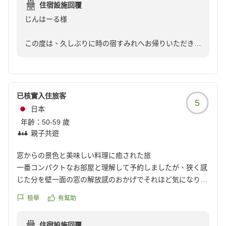
住宿設施回覆
なので星-1
じんはーる様
クチコミの詳細はこちらから
https://review.travel.rakuten.co.jp/hotel/voice/144958?
この度は、久しぶりに時の宿すみれへお帰りいただき、
reviewId=33123477961765
誠にありがとうございました。
「変わらず美味しいお料理」「米沢牛最高！」との嬉し
いお言葉を頂戴し、大変光栄です。料理人をはじめスタ
已核實入住旅客
5
ッフ一同、何よりの励みになります。
日本
年齡：
50-59 歲
また、お部屋やお風呂の清潔さについてもお褒めいただ
親子共遊
き、ありがとうございます。お二人に気持ちよくお過ご
しいただけるよう、日々の清掃や館内の手入れを大切に
窓からの景色と美味しい料理に癒された旅
しておりますので、そのように感じていただけて嬉しく
一番コンパクトなお部屋と理解して予約しましたが、狭く感
思います。
じた分を壁一面の窓の解放感のおかげでそれほど気になりま
せんでした。目の前に広がる春の景色、鳥のさえずり、電車
檢舉
有幫助
ご宿泊料金につきましても、率直なご感想をお寄せいた
の音、部屋で過ごした時間全てが癒しの時間でした。お料理
だきありがとうございます。当館では、厳選した米沢牛
もとても美味しく、綺麗な盛り付け1つ1つに感動しました。
を様々な調理法でお楽しみいただく創作懐石料理と、お
住宿設施回覆