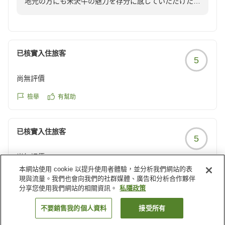
地元の方にも米沢牛の魅力を存分に感じていただけたこ
クチコミの詳細はこちらから
とを大変嬉しく拝読いたしました。
https://review.travel.rakuten.co.jp/hotel/voice/144958?
希少部位を使用した当館お料理をお楽しみいただけまし
reviewId=33123476536395
たことはシェフにとりましても何よりの励みでございま
す。
已核實入住旅客
5
また、スタッフや女将へのお言葉まで頂戴し、心より感
謝申し上げます。
尚無評價
ぜひまた季節を変えてお越しいただき、違った表情の米
沢牛のお料理、すみれもお楽しみくださいませ。感謝を
檢舉
有幫助
こめて
已核實入住旅客
5
尚無評價
本網站使用 cookie 以提升使用者體驗，並分析我們網站的表
檢舉
有幫助
現與流量。我們也會向我們的社群媒體、廣告和分析合作夥伴
分享您使用我們網站的相關資訊。
私隱政策
載入更多結果
不要銷售我的個人資料
接受所有