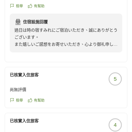
ぜひまた季節を変えてお越しくださいませ。
檢舉
有幫助
夕食の米沢牛の数々のお料理も色々な部位を楽しめて、美味
再びお目にかかれます日を、心よりお待ち申し上げてお
しくて写真を撮り忘れてしまうほどでした。
ります。
住宿設施回覆
朝食もご飯が美味しく、味わって食べられました。
過日は時の宿すみれにご宿泊いただき、誠にありがとう
感謝をこめて
ございます。
お酒好きの家族は、酒蔵内の珍しいワインを頼んで夕食時に
また嬉しいご感想をお寄せいただき、心より御礼申し上
も少しいただきました。
げます。
なかなかお目にかかれないものを見つけることもできるかも
しれません。
ご滞在中は、米沢牛のお料理をはじめ、お酒や温泉とご
ゆっくりお楽しみいただけたご様子を拝見し、わたし共
貸し切り露天風呂は2ヶ所あり無料で入れるので、ゆっくり
已核實入住旅客
5
も大変嬉しくなりました。お食事中にお写真を撮り忘れ
と温泉も楽しめました。
てしまうほど…とのお言葉は、調理スタッフにとりまし
宿泊者数が少ないので、時間が被ることもありませんでし
尚無評價
ても何よりの喜びでございます。
た。
檢舉
有幫助
また、貸切露天風呂でのひとときなど、お二人様専用・
とても満足した1泊で、また訪れたい宿になりました。
十部屋二十名様限定という、限られた客室数ならではの
クチコミの詳細はこちらから
已核實入住旅客
静かな時間を感じていただけましたことを嬉しく思って
https://review.travel.rakuten.co.jp/hotel/voice/144958?
4
おります。
reviewId=33123477314083