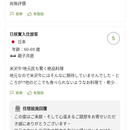
尚無評價
「また訪れたい宿」とのお言葉を励みに、これからも心
檢舉
有幫助
地よいひとときをお届けできるよう努めてまいります。
ぜひまた季節を変えてお越しくださいませ。
已核實入住旅客
5
再びお目にかかれます日を、心よりお待ち申し上げてお
日本
ります。
年齡：
60-69 歲
感謝をこめて
親子共遊
米沢牛!地元民も驚く絶品料理
地元なので米沢牛にはそんなに期待していませんでした。と
ころが!?他のどこでも食べられないようなお料理で、希少な
部位を特徴を生かした料理法でオシャレで上品に仕上げてあ
檢舉
有幫助
り、驚きました!!これは地元民も行くべきです!さすが黄木さ
ん。臭みの全くない新鮮なお肉でした。やはり一番は大トロ
住宿設施回覆
のお寿司ですね!もう一度食べたいです。スタッフのみなさ
この度はご来館、そして心温まるご感想をお寄せいただ
ん、若い女将さん、親切でフレンドリーで居心地良かったで
き誠にありがとうございます。
す。おせわになりました。