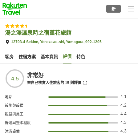
to
新
top
page
湯之澤溫泉時之宿堇花旅館
12703-4 Sekine, Yonezawa-shi, Yamagata, 992-1205
評價
客房
住宿方案
基本資訊
特色
非常好
4.5
來自已核實入住旅客的
15
則評價
4.1
地點
4.2
設施與設備
4.4
服務與員工
4.3
舒適與整潔程度
4.3
沐浴設備