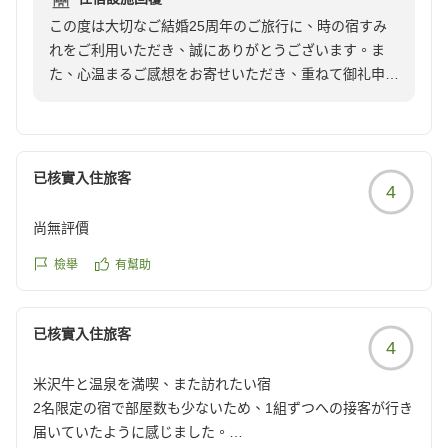
ずっと行ってみたかった夢が叶った幸せな旅でした。
二人だけの静かな時間をご提供できるよう、一組一組の
この度は大切なご結婚25周年のご旅行に、時の宿すみ
クチコミの詳細はこちらから
お客様を大切にお迎えしております。価格以上の価値を
れをご利用いただき、誠にありがとうございます。ま
https://review.travel.rakuten.co.jp/hotel/voice/144958?
感じていただける宿であり続けられるよう、これからも
た、心温まるご感想をお寄せいただき、重ねて御礼申し
reviewId=33123477577353
努めてまいります。
上げます。
ぜひまた季節を変えて、旬の食材と米沢牛の新たな味わ
お部屋からご覧いただく春の景色や鳥のさえずり、時折
いを楽しみにお越しくださいませ。またお会いできます
聞こえる電車の音まで、ゆったりとした時間として感じ
已核實入住旅客
4
日を、心よりお待ちしております。
ていただけたご様子に、私どもも嬉しい気持ちで拝読い
たしました。
尚無評價
感謝をこめて
お料理につきましても、一皿一皿を楽しんでいただけた
檢舉
有幫助
とのこと、大変光栄でございます。「ずっと行ってみた
かった夢が叶った」とのお言葉、そしてその大切な節目
已核實入住旅客
のご旅行のお手伝いができましたことを、心より嬉しく
4
思っております。
米沢牛と温泉を満喫、また訪れたい宿
2名限定の宿で部屋数も少ないため、1組ずつへの接客が行き
これからもお二人にとって穏やかで幸せな時間が続きま
届いていたように感じました。
すよう、お祈り申し上げます。