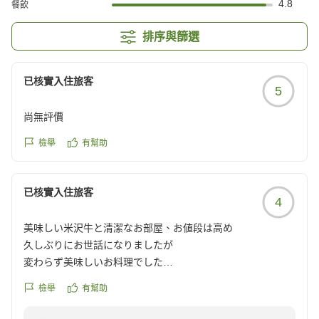
4.8
餐飲
排序與篩選
已核實入住旅客
5
尚無評價
檢舉
有幫助
已核實入住旅客
4
美味しい米沢牛と清潔なお部屋、お値段は高め
久しぶりにお世話になりましたが
変わらず美味しいお料理でした
米沢牛最高
檢舉
有幫助
お部屋もお風呂も清潔で言うこと無しのお宿ですね~
ただそのためお値段が...