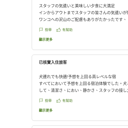
スタッフの気遣いと美味しい夕食に大満足
インからアウトまでスタッフの皆さんの気遣いが
ワンコへの沢山のご配慮もありがたかったです、
も。
檢舉
有幫助
ベランダで木々を眺めならがらの時間も最高でし
美味しくいただきました。
顯示更多
こんなにリラックスできまた伺いたいです、お世
クチコミの詳細はこちらから
https://review.travel.rakuten.co.jp/hotel/voice/14
已核實入住旅客
reviewId=33123477801664
犬連れでも快適!予想を上回る高レベルな宿
すべてにおいて予想を上回る宿泊体験でした。犬
して、清潔さ、におい、静かさ、スタッフの接し
と思います。惜しむらくは、到着時刻が遅くなり
檢舉
有幫助
けられなかったことぐらいで、大変満足しました
てみたいです。
顯示更多
クチコミの詳細はこちらから
https://review.travel.rakuten.co.jp/hotel/voice/14