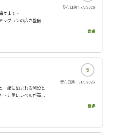
發布日期：
7/6/2026
隅々まで。
ドッグランの広さ整備
翻譯
た。そして夕飯は最高に
話になりました。
4546?
5
發布日期：
31/5/2026
と一緒に泊まれる施設と
方、非常にレベルが高い
、すべてのサービスが受
翻譯
。また違う季節に泊まっ
4546?