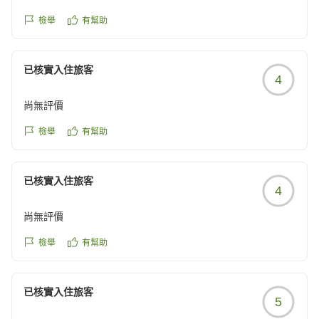
た。料理、客室、設備、お風呂、接客全てにおいて総合的に
檢舉
有幫助
バランスがとれていると思います。特に内装のコンセプト統
一が凄い。料理はコース・ハーフビュッフェを選択しました
が、大食いの私たちにはぴったりでした。ビュッフェの料理
已核實入住旅客
4
も一品一品が美味しかった印象です。朝食にミニアサイーボ
ウルやフレンチトーストがあったのも感動しました。また行
尚無評價
きたい、人に紹介したい素敵なホテルでした!
他の画像やクチコミの詳細はこちらから
檢舉
有幫助
https://review.travel.rakuten.co.jp/hotel/voice/29755?
reviewId=33123478110707
已核實入住旅客
4
尚無評價
檢舉
有幫助
已核實入住旅客
5