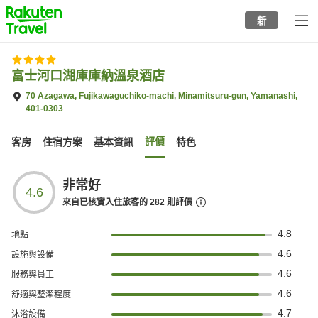
to
新
top
page
富士河口湖庫庫納溫泉酒店
70 Azagawa, Fujikawaguchiko-machi, Minamitsuru-gun, Yamanashi,
401-0303
評價
客房
住宿方案
基本資訊
特色
非常好
4.6
來自已核實入住旅客的
282
則評價
4.8
地點
4.6
設施與設備
4.6
服務與員工
4.6
舒適與整潔程度
4.7
沐浴設備