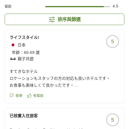
4.5
餐飲
排序與篩選
ライフスタイル!
5
日本
年齡：
60-69 歲
親子共遊
すてきなホテル
ロケーションもスタッフの方の対応も良いホテルです。
お食事も美味しくて良かったです。
また、利用したいです。
檢舉
有幫助
クチコミの詳細はこちらから
https://review.travel.rakuten.co.jp/hotel/voice/29755?
已核實入住旅客
5
reviewId=33123478356049