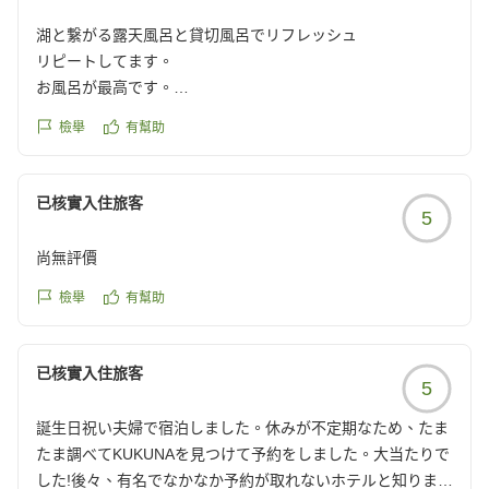
また、夕飯の1日5食限定の鉄板焼きが最高過ぎました。シェ
フのお話しも楽しく、大変美味しく見た目にも美しいお食事
湖と繋がる露天風呂と貸切風呂でリフレッシュ
に大満足です。
リピートしてます。
お風呂が最高です。
強いて言えば、朝食は普通と言う印象ですが、富士山を見な
露天風呂が湖と繋がっているような感覚を味わえます。
檢舉
有幫助
がら頂けるので何を食べても満足度はあります 笑
貸切風呂も毎回入っていますが、小さいビールも置いてあ
り、ビールを飲みながらお風呂に入れるなんて。
総合的に素晴らしいの一言。次回は娘を連れて行きたいと思
子どもなしで久しぶりの夫婦水入らずで、とってもリフレッ
已核實入住旅客
います!本当に有難うございました。
5
シュ出来ました。
お料理も美味しかったです!
尚無評價
クチコミの詳細はこちらから
他の画像やクチコミの詳細はこちらから
https://review.travel.rakuten.co.jp/hotel/voice/29755?
檢舉
有幫助
https://review.travel.rakuten.co.jp/hotel/voice/29755?
reviewId=33123478181869
reviewId=33123478185829
已核實入住旅客
5
誕生日祝い夫婦で宿泊しました。休みが不定期なため、たま
たま調べてKUKUNAを見つけて予約をしました。大当たりで
した!後々、有名でなかなか予約が取れないホテルと知りまし