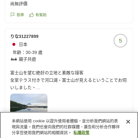
尚無評價
檢舉
有幫助
りな31227899
5
日本
年齡：
30-39 歲
親子共遊
富士山を望む絶好の立地と素敵な接客
全室テラス付きで河口湖・富士山が見えるということでお伺
いしました。
お天気はあいにくでしたが、ときたま富士山を臨むことがで
きましたし、立地が素晴らしいので開放感が素晴らしかった
です。
本網站使用 cookie 以提升使用者體驗，並分析我們網站的表
また接客・サービスが素敵で、とても心地よい時間を過ごす
檢舉
有幫助
現與流量。我們也會向我們的社群媒體、廣告和分析合作夥伴
ことができました。
分享您使用我們網站的相關資訊。
私隱政策