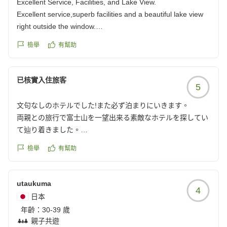
Excellent Service, Facilities, and Lake View.
Excellent service,superb facilities and a beautiful lake view
right outside the window.
他の画像やクチコミの詳細はこちらから
檢舉
有幫助
https://review.travel.rakuten.co.jp/hotel/voice/29755?
reviewId=33123478191626
已核實入住旅客
5
文句なしのホテルでした!また必ず泊まりにいきます。
両親との旅行で富士山を一望出来る素敵なホテルを探してい
て辿り着きました。
結果的に、景色、料理、設備、サービス、全て一流。口コミ
檢舉
有幫助
通り素晴らしいホテルで帰りたくなくなる程でした 笑
暑い一日で富士山には雲がかかりカスっていて全貌が見えず
utaukuma
4
諦めていましたが、宿泊した翌朝には嘘のようにスッキリと
日本
して富士山を目の前で綺麗な姿で観れ感度もの。運良く、湖
年齡：
30-39 歲
面に映る逆さ富士まで観れました!
親子共遊