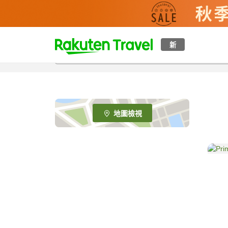
t
新
o
p
P
a
g
e
地圖檢視
_
s
e
a
r
c
h