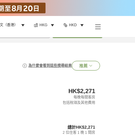
文（香港）
HKG
HKD
•
1
間房
搜尋
推薦
為什麼會看到這些搜尋結果
HK$2,271
每晚每間客房
包括稅項及其他費用
總計
HK$2,271
2
位住客
1
晚
1
間房