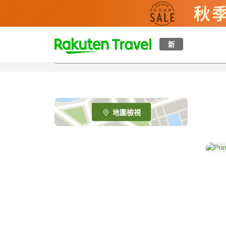
t
新
o
p
P
a
g
e
地圖檢視
_
s
e
a
r
c
h