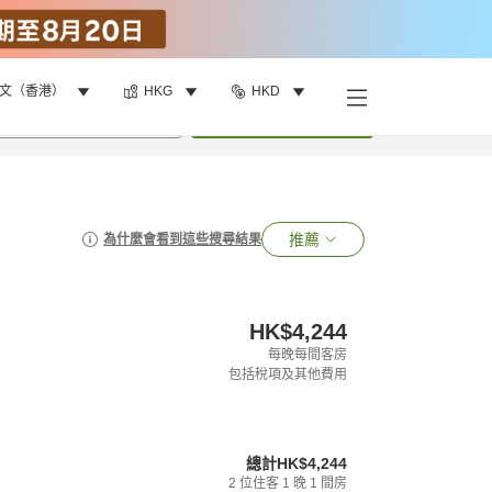
文（香港）
HKG
HKD
•
1
間房
搜尋
推薦
為什麼會看到這些搜尋結果
HK$4,244
每晚每間客房
包括稅項及其他費用
總計
HK$4,244
2
位住客
1
晚
1
間房