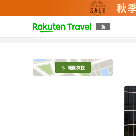
t
新
o
p
P
a
g
e
地圖檢視
_
s
e
a
r
c
h