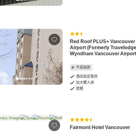
Red Roof PLUS+ Vancouver
Airport (Formerly Travelodg
Wyndham Vancouver Airport
不設退款
酒店指定客房
加大雙人床
禁煙
Fairmont Hotel Vancouver