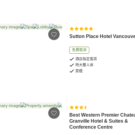
Sutton Place Hotel Vancouv
免費取消
酒店指定客房
特大雙人床
禁煙
Best Western Premier Chate
Granville Hotel & Suites &
Conference Centre