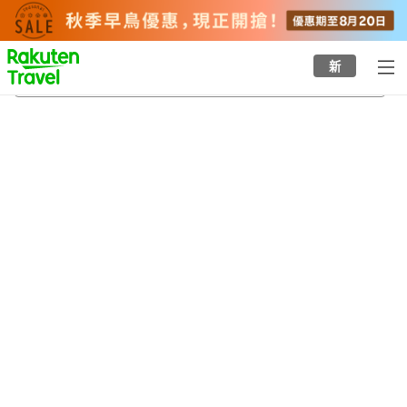
to
top
page
新
班達楠榜
22/8/2026
-
23/8/2026
每間
2
人
•
1
間房