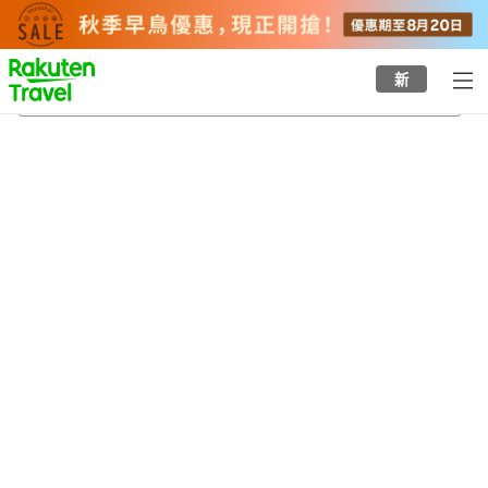
to
top
page
新
真清田神社
20/8/2026
-
21/8/2026
每間
2
人
•
1
間房