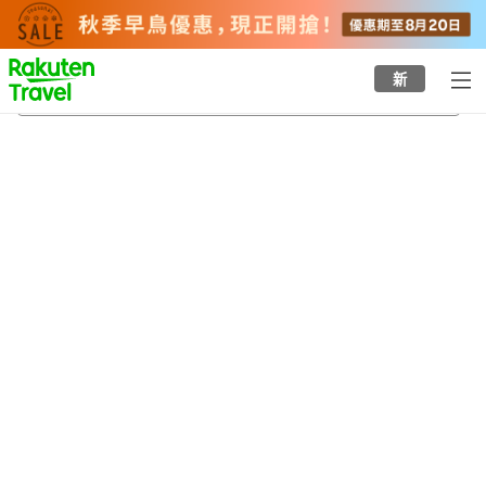
to
top
page
新
小脇公園
21/8/2026
-
22/8/2026
每間
2
人
•
1
間房