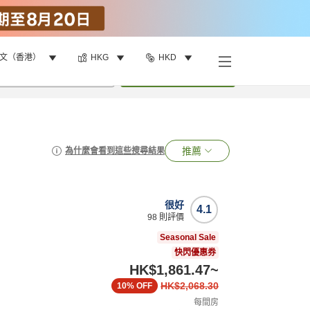
文（香港）
HKG
HKD
•
1
間房
搜尋
推薦
為什麼會看到這些搜尋結果
很好
4.1
98
則評價
Seasonal Sale
快閃優惠券
HK$1,861.47
~
HK$2,068.30
10%
OFF
每間房