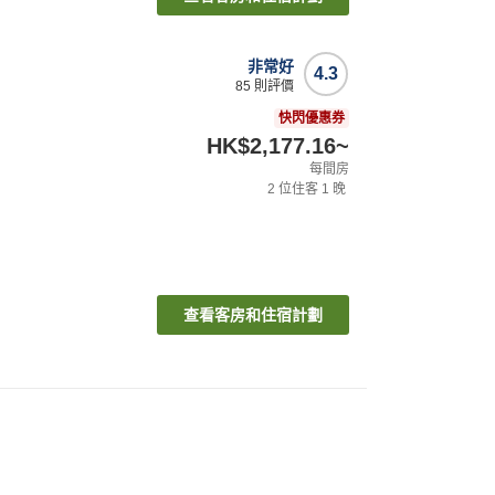
非常好
4.3
85
則評價
快閃優惠券
HK$2,177.16
~
每間房
2
位住客
1
晚
查看客房和住宿計劃