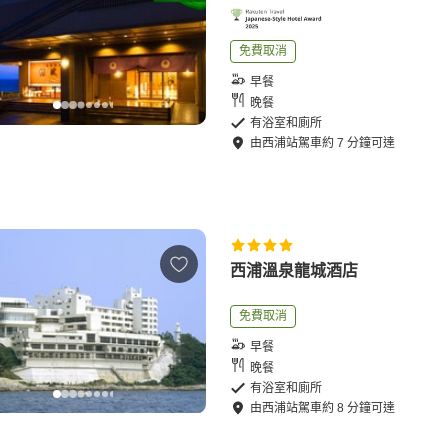
免費取消
早餐
晚餐
有浴室和廁所
由
西浦站
駕車
約
7
分鐘可達
西浦溫泉龍城酒店
免費取消
早餐
晚餐
有浴室和廁所
由
西浦站
駕車
約
8
分鐘可達