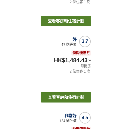
2
位住客
1
晚
查看客房和住宿計劃
好
3.7
47
則評價
快閃優惠券
HK$1,484.43
~
每間房
2
位住客
1
晚
查看客房和住宿計劃
非常好
4.5
124
則評價