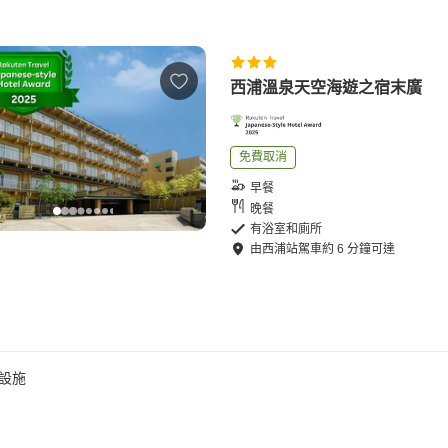
西浦溫泉天空海遊之宿末廣
免費取消
早餐
晚餐
有浴室和廁所
由
西浦站
駕車
約
6
分鐘可達
設施