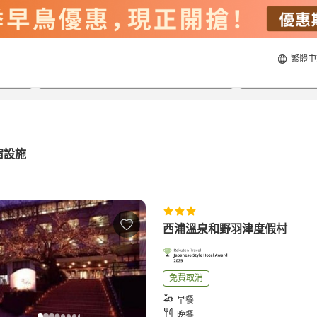
繁體中
22/8/2026
23/8/2026
每間
2
人
宿設施
西浦溫泉和野羽津度假村
免費取消
早餐
晚餐