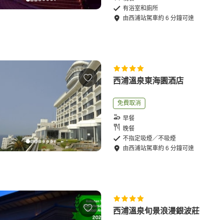
有浴室和廁所
由
西浦站
駕車
約
6
分鐘可達
西浦溫泉東海園酒店
免費取消
早餐
晚餐
不指定吸煙／不吸煙
由
西浦站
駕車
約
6
分鐘可達
西浦溫泉旬景浪漫銀波莊