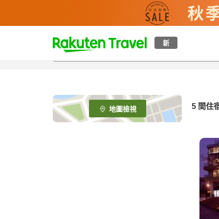
t
新
o
p
P
a
g
e
5
間住
地圖檢視
_
s
e
a
r
c
h