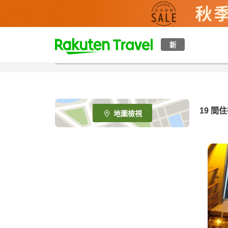
t
新
o
p
P
a
g
e
19
間住
地圖檢視
_
s
e
a
r
c
h