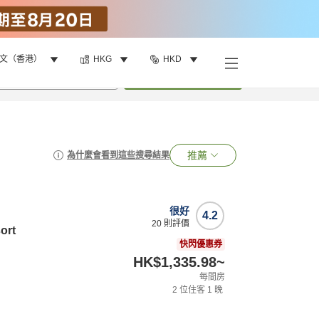
文（香港）
HKG
HKD
•
1
間房
搜尋
推薦
為什麼會看到這些搜尋結果
很好
4.2
20
則評價
ort
快閃優惠券
HK$1,335.98
~
每間房
2
位住客
1
晚