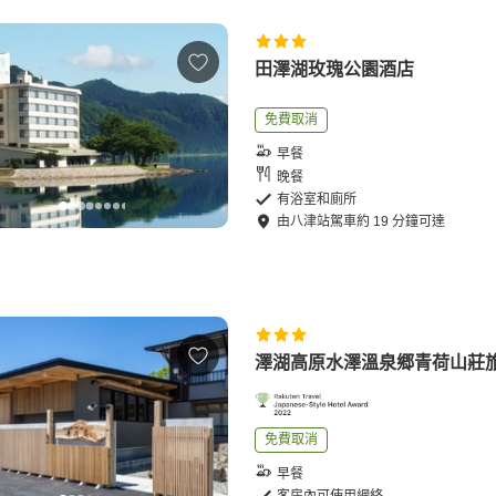
田澤湖玫瑰公園酒店
免費取消
早餐
晚餐
有浴室和廁所
由
八津站
駕車
約
19
分鐘可達
澤湖高原水澤溫泉郷青荷山
免費取消
早餐