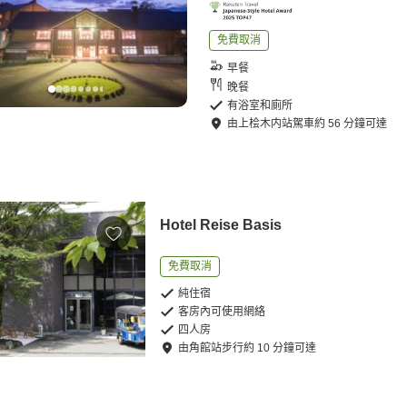
免費取消
早餐
晚餐
有浴室和廁所
由
上桧木内站
駕車
約
56
分鐘可達
Hotel Reise Basis
免費取消
純住宿
客房內可使用網絡
四人房
由
角館站
步行
約
10
分鐘可達