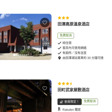
田澤高原溫泉酒店
免費取消
純住宿
客房內可使用網絡
有廁所／沒有浴室
由
田澤湖站
駕車
約
30
分鐘可達
田町武家屋敷酒店
免費取消
會員限定！
Rakuten 獨家