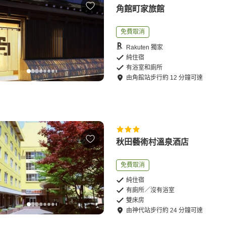
角館町家旅館
免費取消
Rakuten 獨家
純住宿
有浴室和廁所
由
角館站
步行
約
12
分鐘可達
秋田藝術村溫泉酒店
免費取消
純住宿
有廁所／沒有浴室
雙床房
由
神代站
步行
約
24
分鐘可達