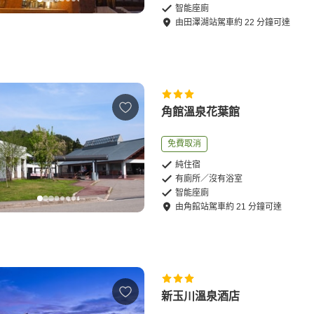
智能座廁
由
田澤湖站
駕車
約
22
分鐘可達
角館溫泉花葉館
免費取消
純住宿
有廁所／沒有浴室
智能座廁
由
角館站
駕車
約
21
分鐘可達
新玉川溫泉酒店