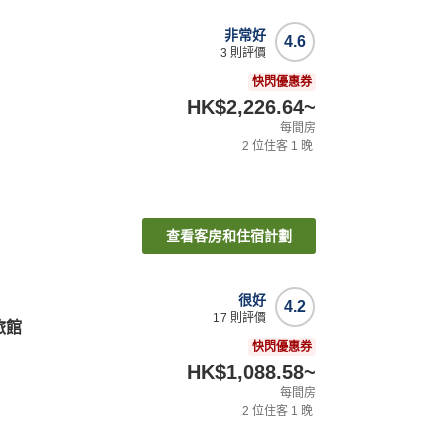
非常好
4.6
3
則評價
快閃優惠券
HK$2,226.64
~
每間房
2
位住客
1
晚
查看客房和住宿計劃
很好
4.2
17
則評價
莊旅館
快閃優惠券
HK$1,088.58
~
每間房
2
位住客
1
晚