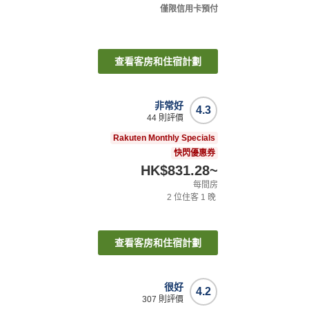
僅限信用卡預付
查看客房和住宿計劃
非常好
4.3
44
則評價
Rakuten Monthly Specials
快閃優惠券
HK$831.28
~
每間房
2
位住客
1
晚
查看客房和住宿計劃
很好
4.2
307
則評價