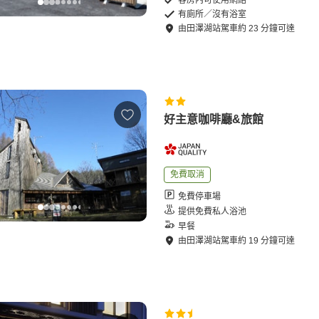
客房內可使用網絡
有廁所／沒有浴室
由
田澤湖站
駕車
約
23
分鐘可達
好主意咖啡廳&旅館
免費取消
免費停車場
提供免費私人浴池
早餐
由
田澤湖站
駕車
約
19
分鐘可達