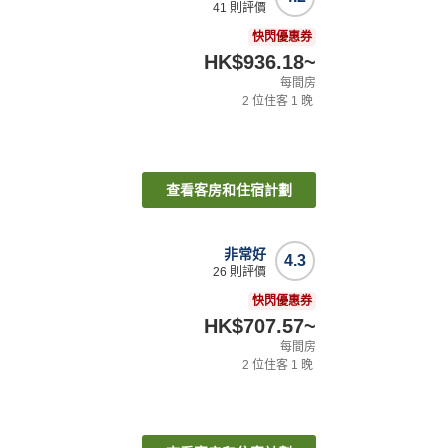
41
則評價
快閃優惠券
HK$936.18
~
每間房
2
位住客
1
晚
查看客房和住宿計劃
非常好
4.3
26
則評價
快閃優惠券
HK$707.57
~
每間房
2
位住客
1
晚