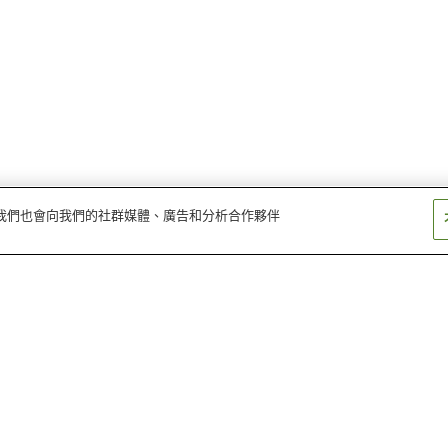
量。我們也會向我們的社群媒體、廣告和分析合作夥伴
松葉站
神代站
八津站
角館站
上桧木内站
左通站
田澤湖
角館歴史村青柳家
武士石黑之故居