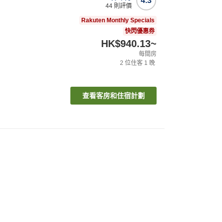
4.3
44
則評價
Rakuten Monthly Specials
快閃優惠券
HK$940.13
~
每間房
2
位住客
1
晚
查看客房和住宿計劃