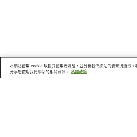
本網站使用 cookie 以提升使用者體驗，並分析我們網站的表現與流
分享您使用我們網站的相關資訊。
私隱政策
仙北
的車站
生田站
刺巻站
羽後太田站
戸澤站
仙北
的景點
仙北市立角館樺細工傳承
仙北市立角館町平福紀念