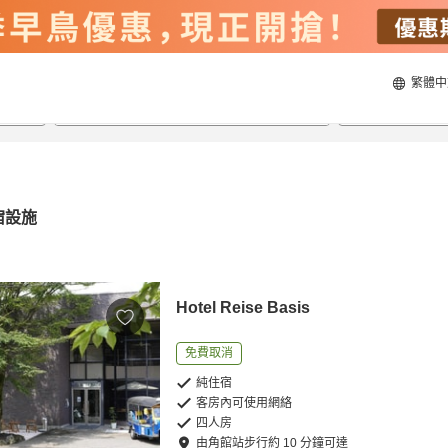
繁體中
22/8/2026
23/8/2026
每間
2
人
宿設施
Hotel Reise Basis
免費取消
純住宿
客房內可使用網絡
四人房
由
角館站
步行
約
10
分鐘可達