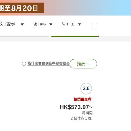
文（香港）
HKG
HKD
•
1
間房
搜尋
推薦
為什麼會看到這些搜尋結果
3.6
快閃優惠券
HK$573.97
~
每間房
2
位住客
1
晚