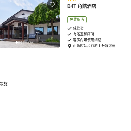
B4T 角館酒店
免費取消
純住宿
有浴室和廁所
客房內可使用網絡
由
角館站
步行
約
1
分鐘可達
設施