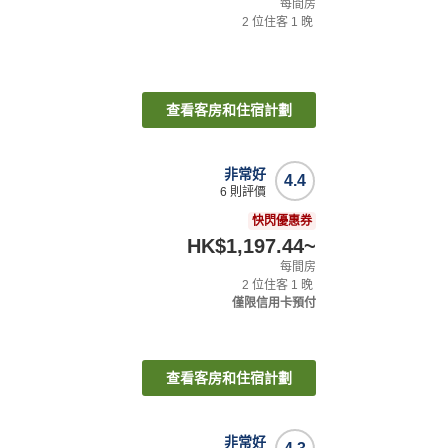
每間房
2
位住客
1
晚
查看客房和住宿計劃
非常好
4.4
6
則評價
快閃優惠券
HK$1,197.44
~
每間房
2
位住客
1
晚
僅限信用卡預付
查看客房和住宿計劃
非常好