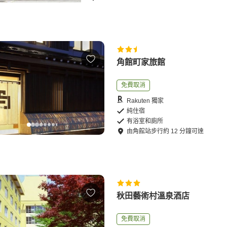
角館町家旅館
免費取消
Rakuten 獨家
純住宿
有浴室和廁所
由
角館站
步行
約
12
分鐘可達
秋田藝術村溫泉酒店
免費取消