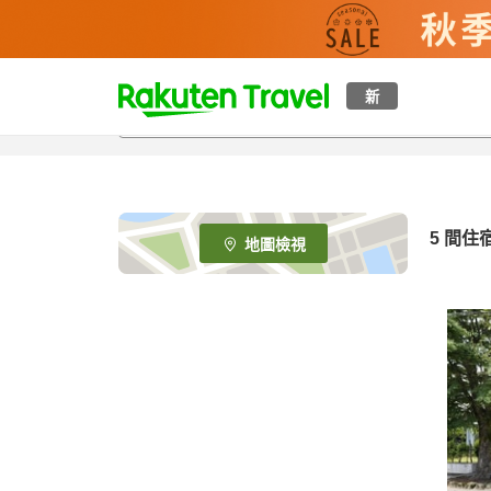
t
新
o
p
P
a
g
e
5
間住
地圖檢視
_
s
e
a
r
c
h