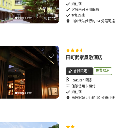
純住宿
客房內可使用網絡
智能座廁
由
神代站
步行
約
24
分鐘可達
田町武家屋敷酒店
免費取消
會員限定！
Rakuten 獨家
僅限信用卡預付
純住宿
由
角館站
步行
約
10
分鐘可達