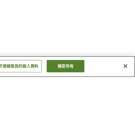
不要銷售我的個人資料
接受所有
西明寺站
羽後中里站
顯示更多
新潮社紀念文學館