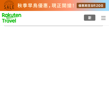
to
top
page
新
新青森站
21/8/2026
-
22/8/2026
每間
2
人
•
1
間房