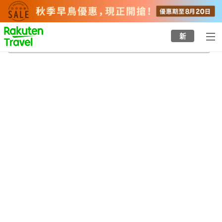
to
top
page
新
五所川原
22/8/2026
-
23/8/2026
每間
2
人
•
1
間房