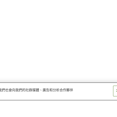
量。我們也會向我們的社群媒體、廣告和分析合作夥伴
下北站
金谷澤站