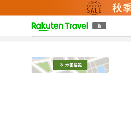
t
新
o
p
P
a
g
e
地圖檢視
_
s
e
a
r
c
h