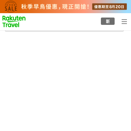
to
top
page
新
津輕
21/8/2026
-
22/8/2026
每間
2
人
•
1
間房