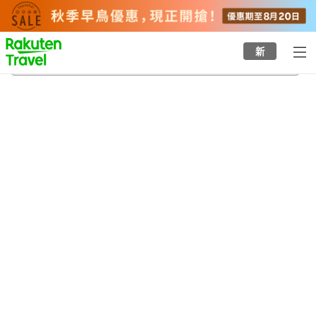
to
top
page
新
八甲田溫泉
23/8/2026
-
24/8/2026
每間
2
人
•
1
間房