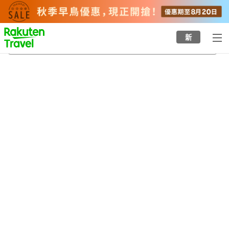
to
top
page
新
大秋溫泉
21/8/2026
-
22/8/2026
每間
2
人
•
1
間房