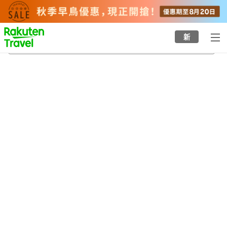
to
top
page
新
小林站
21/8/2026
-
22/8/2026
每間
2
人
•
1
間房