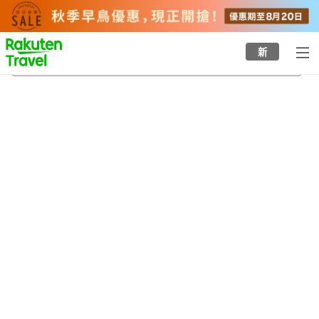
to
top
page
新
豐四季站
24/8/2026
-
25/8/2026
每間
2
人
•
1
間房