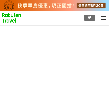
to
top
page
新
長柄町
22/8/2026
-
23/8/2026
每間
2
人
•
1
間房