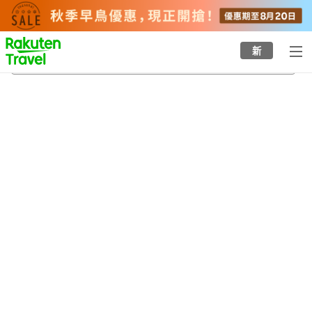
to
top
page
新
伊克斯皮兒莉
20/8/2026
-
21/8/2026
每間
2
人
•
1
間房