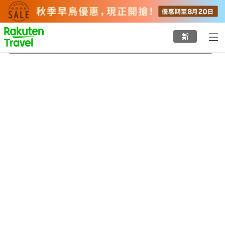
to
top
page
新
波止濱站
23/8/2026
-
24/8/2026
每間
2
人
•
1
間房