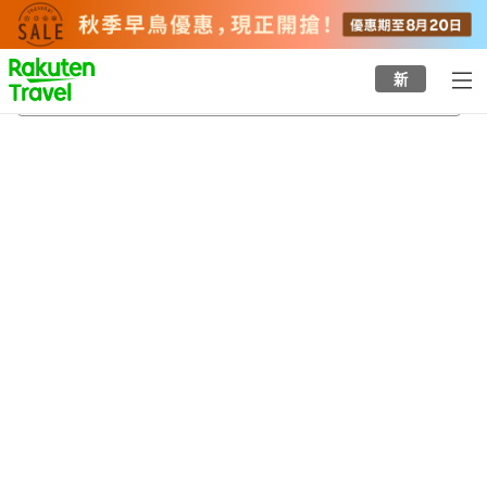
to
top
page
新
真土站
22/8/2026
-
23/8/2026
每間
2
人
•
1
間房