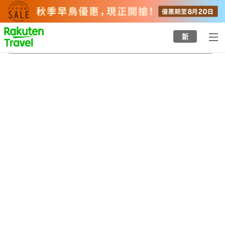
to
top
page
新
筑紫野
23/8/2026
-
24/8/2026
每間
2
人
•
1
間房