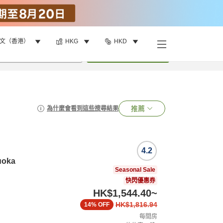
文（香港）
HKG
HKD
•
1
間房
搜尋
推薦
為什麼會看到這些搜尋結果
4.2
uoka
Seasonal Sale
快閃優惠券
HK$1,544.40
~
HK$1,816.94
14%
OFF
每間房