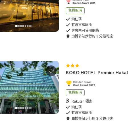
免費取消
純住宿
有浴室和廁所
客房內可使用網絡
由
博多站
步行
約
3
分鐘可達
KOKO HOTEL Premier Haka
免費取消
Rakuten 獨家
純住宿
有浴室和廁所
由
博多站
步行
約
3
分鐘可達