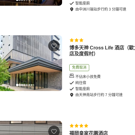
智能座廁
由
中洲川端站
步行
約
3
分鐘可達
博多天神 Cross Life 酒店（
店及度假村）
免費取消
不佔床小孩免費
純住宿
智能座廁
由
天神南站
步行
約
7
分鐘可達
福岡皇家花園酒店