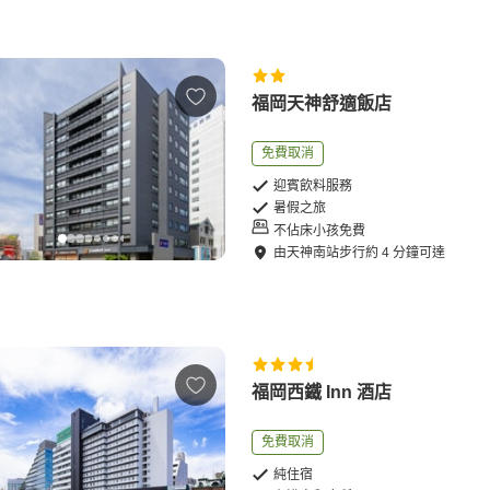
福岡天神舒適飯店
免費取消
迎賓飲料服務
暑假之旅
不佔床小孩免費
由
天神南站
步行
約
4
分鐘可達
福岡西鐵 Inn 酒店
免費取消
純住宿