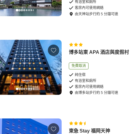
有浴室和廁所
客房內可使用網絡
由
天神站
步行
約
5
分鐘可達
博多站東 APA 酒店與度假村
免費取消
純住宿
有浴室和廁所
客房內可使用網絡
由
博多站
步行
約
5
分鐘可達
東急 Stay 福岡天神