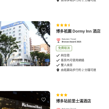
由
博多站
步行
約
1
分鐘可達
博多衹園 Dormy Inn 酒店
免費取消
純住宿
客房內可使用網絡
雙人床房
由
祗園站
步行
約
2
分鐘可達
博多站前里士滿酒店