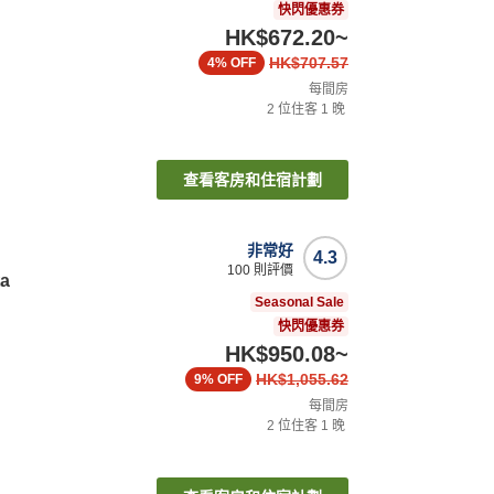
快閃優惠券
HK$672.20
~
HK$707.57
4%
OFF
每間房
2
位住客
1
晚
查看客房和住宿計劃
非常好
4.3
100
則評價
ta
Seasonal Sale
快閃優惠券
HK$950.08
~
HK$1,055.62
9%
OFF
每間房
2
位住客
1
晚