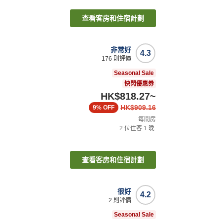
查看客房和住宿計劃
非常好
4.3
176
則評價
Seasonal Sale
快閃優惠券
HK$818.27
~
HK$909.16
9%
OFF
每間房
2
位住客
1
晚
查看客房和住宿計劃
很好
4.2
2
則評價
Seasonal Sale