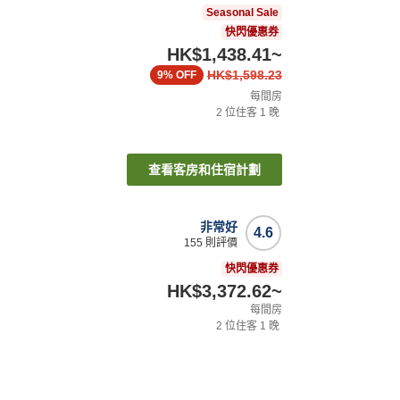
Seasonal Sale
快閃優惠券
HK$1,438.41
~
HK$1,598.23
9%
OFF
每間房
2
位住客
1
晚
查看客房和住宿計劃
非常好
4.6
155
則評價
快閃優惠券
HK$3,372.62
~
每間房
2
位住客
1
晚