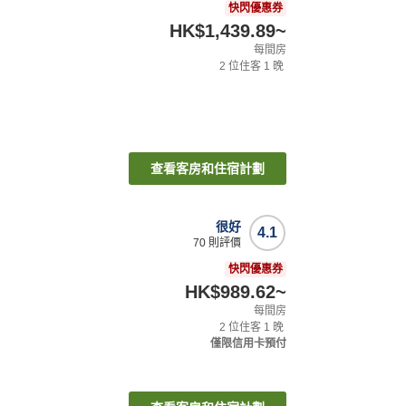
快閃優惠券
HK$1,439.89
~
每間房
2
位住客
1
晚
查看客房和住宿計劃
很好
4.1
70
則評價
快閃優惠券
HK$989.62
~
每間房
2
位住客
1
晚
僅限信用卡預付