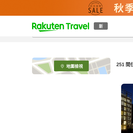
t
新
o
p
P
a
g
e
251
間
地圖檢視
_
s
e
a
r
c
h