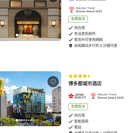
免費取消
純住宿
有浴室和廁所
客房內可使用網絡
由
祗園站
步行
約
8
分鐘可達
博多都城市酒店
免費取消
純住宿
智能座廁
電話