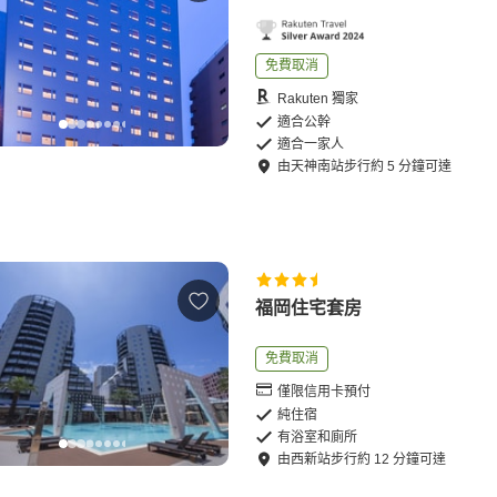
免費取消
Rakuten 獨家
適合公幹
適合一家人
由
天神南站
步行
約
5
分鐘可達
福岡住宅套房
免費取消
僅限信用卡預付
純住宿
有浴室和廁所
由
西新站
步行
約
12
分鐘可達