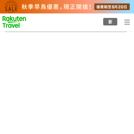
to
top
page
新
福岡塔
20/8/2026
-
21/8/2026
每間
2
人
•
1
間房