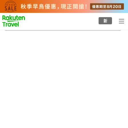
to
top
page
新
賀茂站
21/8/2026
-
22/8/2026
每間
2
人
•
1
間房