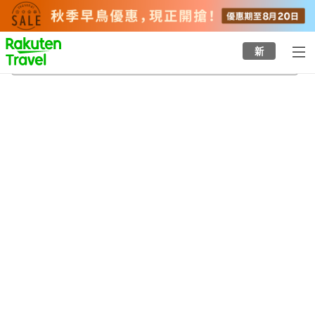
to
top
page
新
香春町
22/8/2026
-
23/8/2026
每間
2
人
•
1
間房