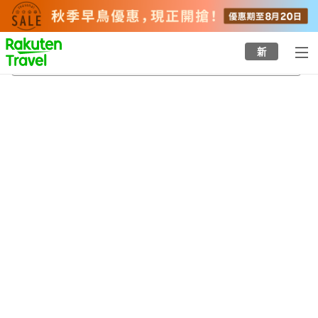
to
top
page
新
陣原站
21/8/2026
-
22/8/2026
每間
2
人
•
1
間房