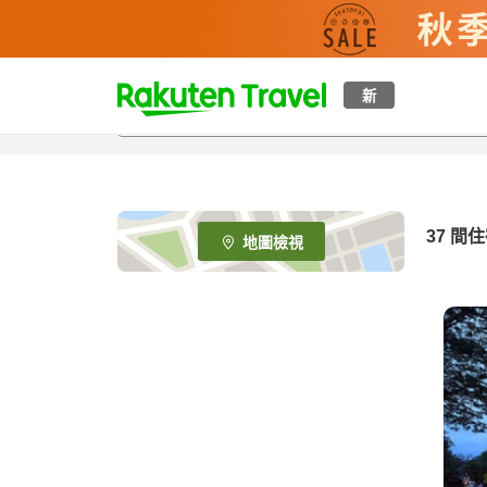
t
新
o
p
P
a
g
e
37
間住
地圖檢視
_
s
e
a
r
c
h