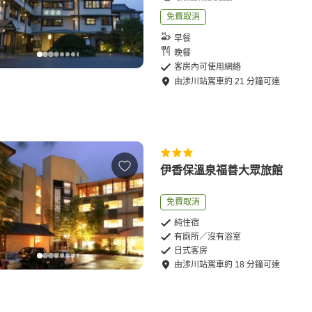
免費取消
早餐
晚餐
客房內可使用網絡
由
涉川站
駕車
約
21
分鐘可達
伊香保溫泉福善大眾旅館
免費取消
純住宿
有廁所／沒有浴室
日式客房
由
涉川站
駕車
約
18
分鐘可達