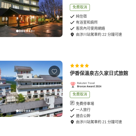
免費取消
純住宿
有浴室和廁所
客房內可使用網絡
由
涉川站
駕車
約
22
分鐘可達
伊香保溫泉古久家日式旅館
免費取消
免費停車場
一人旅行
適合公幹
由
涉川站
駕車
約
21
分鐘可達