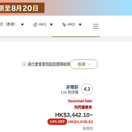
文（香港）
HKG
HKD
•
1
間房
搜尋
推薦
為什麼會看到這些搜尋結果
非常好
4.3
134
則評價
Seasonal Sale
快閃優惠券
HK$3,442.10
~
HK$4,049.52
14%
OFF
每間房