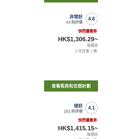
非常好
4.6
43
則評價
快閃優惠券
HK$1,306.29
~
每間房
2
位住客
1
晚
查看客房和住宿計劃
很好
4.1
201
則評價
快閃優惠券
HK$1,415.15
~
每間房