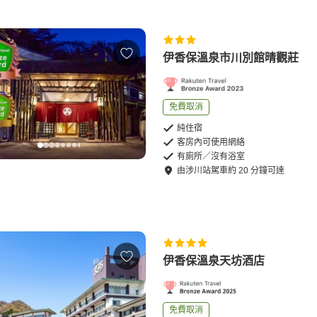
伊香保溫泉市川別館晴觀莊
免費取消
純住宿
客房內可使用網絡
有廁所／沒有浴室
由
涉川站
駕車
約
20
分鐘可達
伊香保溫泉天坊酒店
免費取消