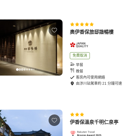
奧伊香保旅邸諧暢樓
免費取消
早餐
晚餐
客房內可使用網絡
由
涉川站
駕車
約
21
分鐘可達
伊香保溫泉千明仁泉亭