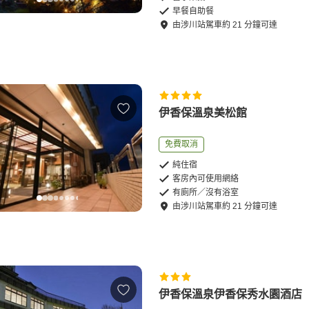
早餐自助餐
由
涉川站
駕車
約
21
分鐘可達
伊香保溫泉美松館
免費取消
純住宿
客房內可使用網絡
有廁所／沒有浴室
由
涉川站
駕車
約
21
分鐘可達
伊香保溫泉伊香保秀水園酒店