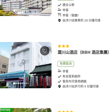
適合公幹
早餐
早餐（餐廳）
由
涉川站
駕車
約
19
分鐘可達
澀川山酒店（BBH 酒店集團）
免費取消
早餐
有浴室和廁所
客房內可使用網絡
由
涉川站
步行
約
4
分鐘可達