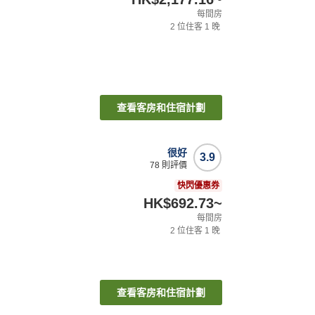
每間房
2
位住客
1
晚
查看客房和住宿計劃
很好
3.9
78
則評價
快閃優惠券
HK$692.73
~
每間房
2
位住客
1
晚
查看客房和住宿計劃