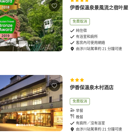
伊香保溫泉景風流之宿叶屋
免費取消
純住宿
有浴室和廁所
客房內可使用網絡
由
涉川站
駕車
約
21
分鐘可達
伊香保溫泉木村酒店
免費取消
早餐
晚餐
有廁所／沒有浴室
由
涉川站
駕車
約
21
分鐘可達