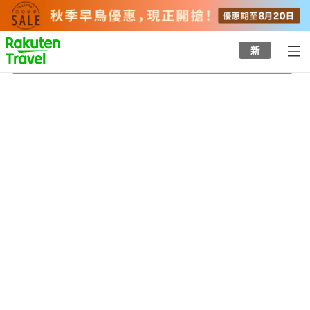
to
top
page
新
廿日市市役所前（平良）站
24/8/2026
-
25/8/2026
每間
2
人
•
1
間房