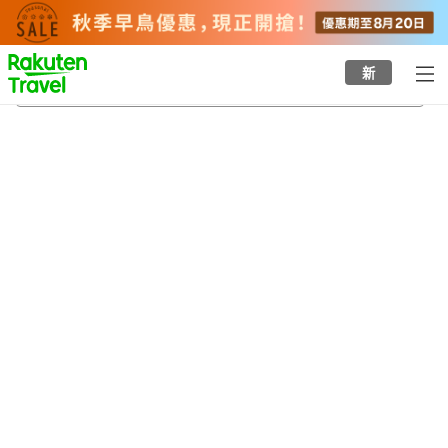
to
top
page
新
八次站
22/8/2026
-
23/8/2026
每間
2
人
•
1
間房