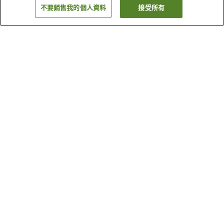
不要銷售我的個人資料
接受所有
返回
1 間住宿設施
為什麼會看到這些搜尋結果