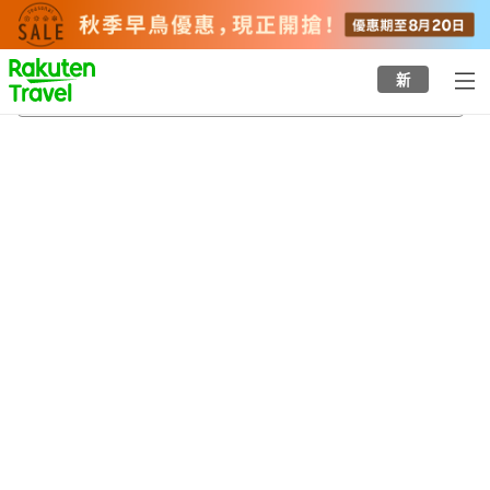
to
top
page
新
湯坂溫泉
21/8/2026
-
22/8/2026
每間
2
人
•
1
間房