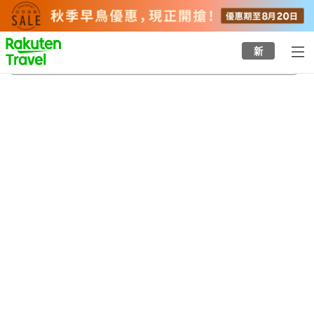
to
top
page
新
釧路
21/8/2026
-
22/8/2026
每間
2
人
•
1
間房