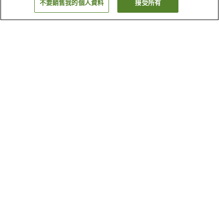
不要銷售我的個人資料
接受所有
返回
20
間住宿設施
為什麼會看到這些搜尋結果