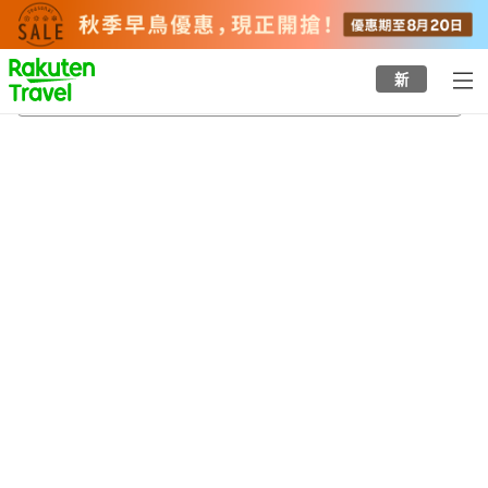
to
top
page
新
雙美瀑布
20/8/2026
-
21/8/2026
每間
2
人
•
1
間房