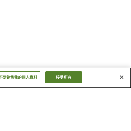
不要銷售我的個人資料
接受所有
尾岱沼溫泉
登別溫泉
顯示更多