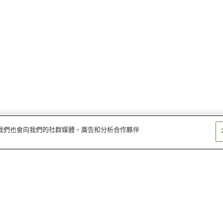
量。我們也會向我們的社群媒體、廣告和分析合作夥伴
名寄溫泉
定山溪溫泉
宇登呂溫泉
然別峽溫泉
白金溫泉
惠山岬溫泉