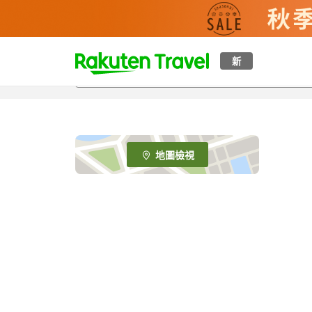
t
新
o
p
P
a
g
e
地圖檢視
_
s
e
a
r
c
h