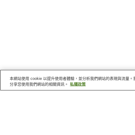
本網站使用 cookie 以提升使用者體驗，並分析我們網站的表現與流
分享您使用我們網站的相關資訊。
私隱政策
北海道
的溫泉
網走湖畔溫泉
歌登溫泉
平取溫泉
長萬部溫泉
主頁
日本
北海道
北村溫泉