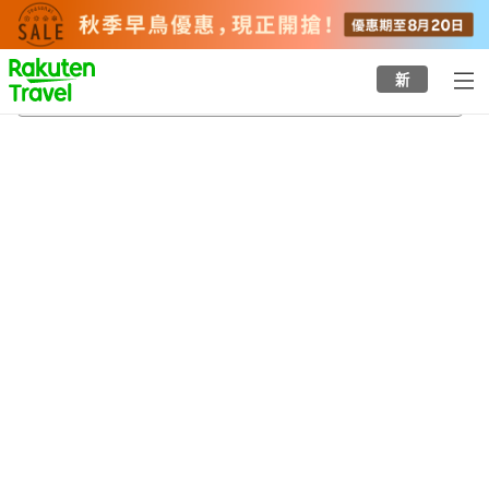
to
top
page
新
神戶市立平磯海釣魚公園
23/8/2026
-
24/8/2026
每間
2
人
•
1
間房