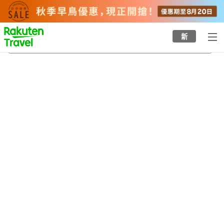
to
top
page
新
山陰湯村溫泉
21/8/2026
-
22/8/2026
每間
2
人
•
1
間房