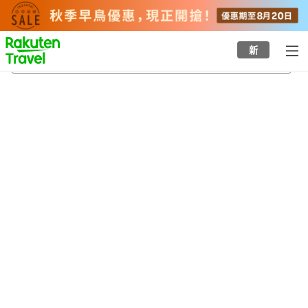
to
top
page
新
小美玉
20/8/2026
-
21/8/2026
每間
2
人
•
1
間房