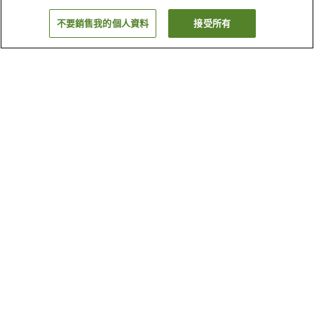
不要銷售我的個人資料
接受所有
返回
2
間住宿設施
為什麼會看到這些搜尋結果