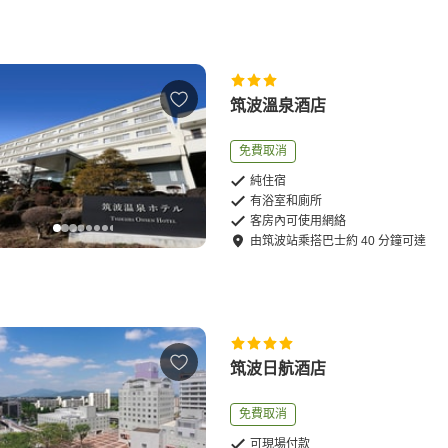
筑波溫泉酒店
免費取消
純住宿
有浴室和廁所
客房內可使用網絡
由
筑波站
乘搭巴士
約
40
分鐘可達
筑波日航酒店
免費取消
可現場付款