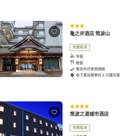
亀之井酒店 筑波山
免費取消
早餐
晚餐
客房內可使用網絡
由
下妻站
駕車
約
6
分鐘可達
筑波之湯城市酒店
免費取消