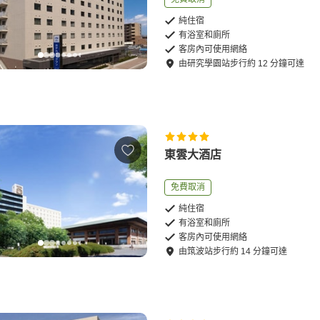
純住宿
有浴室和廁所
客房內可使用網絡
由
研究學園站
步行
約
12
分鐘可達
東雲大酒店
免費取消
純住宿
有浴室和廁所
客房內可使用網絡
由
筑波站
步行
約
14
分鐘可達