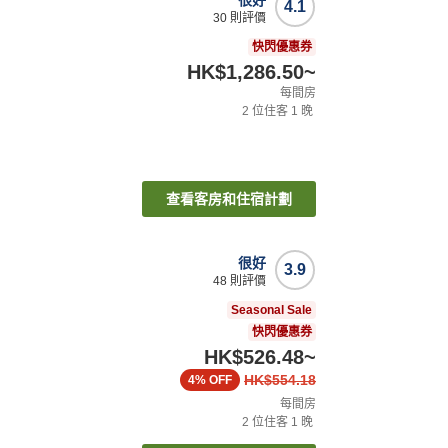
4.1
30
則評價
快閃優惠券
HK$1,286.50
~
每間房
2
位住客
1
晚
查看客房和住宿計劃
很好
3.9
48
則評價
Seasonal Sale
快閃優惠券
HK$526.48
~
HK$554.18
4%
OFF
每間房
2
位住客
1
晚