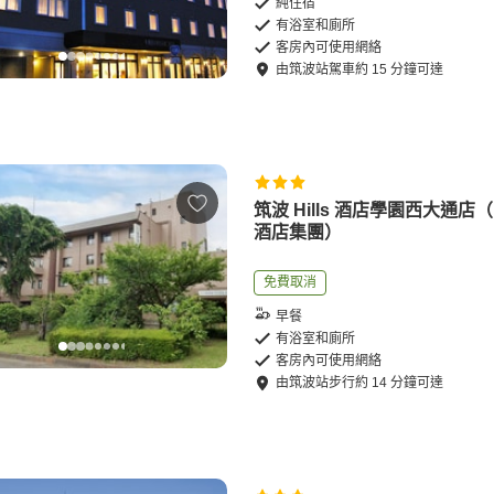
純住宿
有浴室和廁所
客房內可使用網絡
由
筑波站
駕車
約
15
分鐘可達
筑波 Hills 酒店學園西大通店（
酒店集團）
免費取消
早餐
有浴室和廁所
客房內可使用網絡
由
筑波站
步行
約
14
分鐘可達