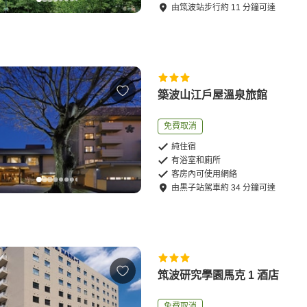
由
筑波站
步行
約
11
分鐘可達
築波山江戶屋溫泉旅館
免費取消
純住宿
有浴室和廁所
客房內可使用網絡
由
黒子站
駕車
約
34
分鐘可達
筑波研究學園馬克 1 酒店
免費取消