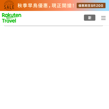
to
top
page
新
一里野溫泉
20/8/2026
-
21/8/2026
每間
2
人
•
1
間房