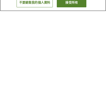
不要銷售我的個人資料
接受所有
返回
2
間住宿設施
為什麼會看到這些搜尋結果