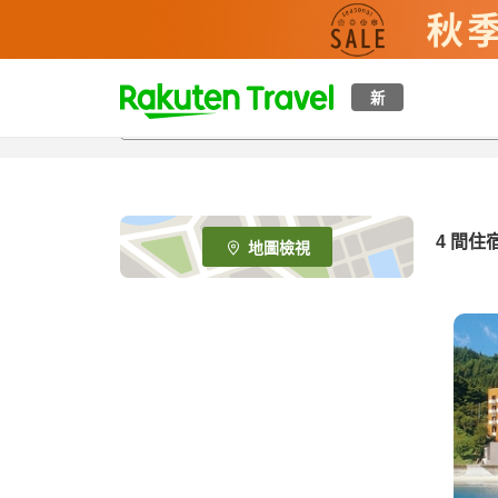
t
新
o
p
P
a
g
e
4
間住
地圖檢視
_
s
e
a
r
c
h