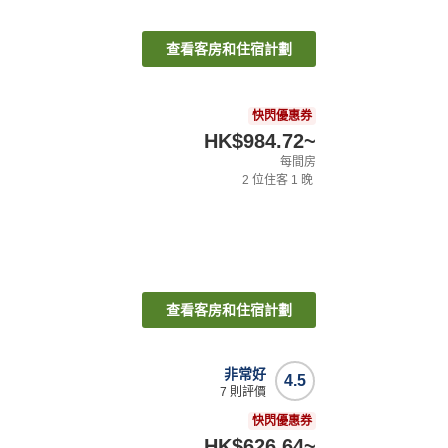
查看客房和住宿計劃
快閃優惠券
HK$984.72
~
每間房
2
位住客
1
晚
查看客房和住宿計劃
非常好
4.5
7
則評價
快閃優惠券
HK$626.64
~