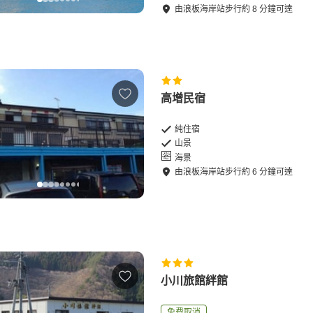
由
浪板海岸站
步行
約
8
分鐘可達
高增民宿
純住宿
山景
海景
由
浪板海岸站
步行
約
6
分鐘可達
小川旅館絆館
免費取消