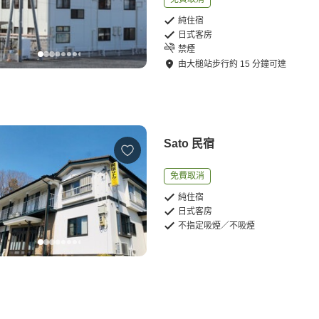
純住宿
日式客房
禁煙
由
大槌站
步行
約
15
分鐘可達
Sato 民宿
免費取消
純住宿
日式客房
不指定吸煙／不吸煙