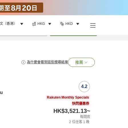
文（香港）
HKG
HKD
•
1
間房
搜尋
推薦
為什麼會看到這些搜尋結果
4.2
ku
Rakuten Monthly Specials
快閃優惠券
HK$3,521.13
~
每間房
2
位住客
1
晚